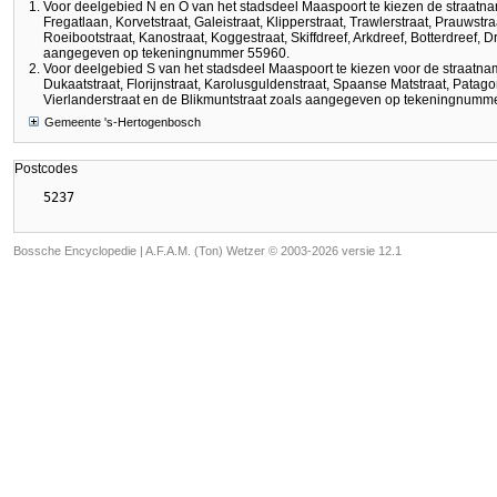
Voor deelgebied N en O van het stadsdeel Maaspoort te kiezen de straatn
Fregatlaan, Korvetstraat, Galeistraat, Klipperstraat, Trawlerstraat, Prauwstraa
Roeibootstraat, Kanostraat, Koggestraat, Skiffdreef, Arkdreef, Botterdreef, 
aangegeven op tekeningnummer 55960.
Voor deelgebied S van het stadsdeel Maaspoort te kiezen voor de straatn
Dukaatstraat, Florijnstraat, Karolusguldenstraat, Spaanse Matstraat, Patagon
Vierlanderstraat en de Blikmuntstraat zoals aangegeven op tekeningnumm
Gemeente 's-Hertogenbosch
Postcodes
Bossche Encyclopedie |
A.F.A.M. (Ton) Wetzer © 2003-2026 versie 12.1