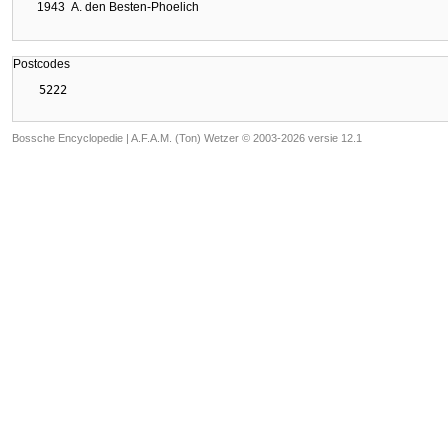
1943
A. den Besten-Phoelich
Postcodes
Bossche Encyclopedie |
A.F.A.M. (Ton) Wetzer © 2003-2026 versie 12.1