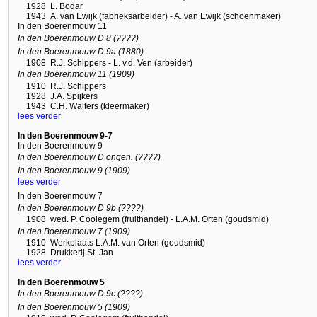
1928
L. Bodar
1943
A. van Ewijk (fabrieksarbeider) - A. van Ewijk (schoenmaker)
In den Boerenmouw 11
In den Boerenmouw D 8 (????)
In den Boerenmouw D 9a (1880)
1908
R.J. Schippers - L. v.d. Ven (arbeider)
In den Boerenmouw 11 (1909)
1910
R.J. Schippers
1928
J.A. Spijkers
1943
C.H. Walters (kleermaker)
lees verder
In den Boerenmouw 9-7
In den Boerenmouw 9
In den Boerenmouw D ongen. (????)
In den Boerenmouw 9 (1909)
lees verder
In den Boerenmouw 7
In den Boerenmouw D 9b (????)
1908
wed. P. Coolegem (fruithandel) - L.A.M. Orten (goudsmid)
In den Boerenmouw 7 (1909)
1910
Werkplaats L.A.M. van Orten (goudsmid)
1928
Drukkerij St. Jan
lees verder
In den Boerenmouw 5
In den Boerenmouw D 9c (????)
In den Boerenmouw 5 (1909)