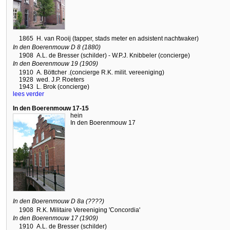
1865
H. van Rooij (tapper, stads meter en adsistent nachtwaker)
In den Boerenmouw D 8 (1880)
1908
A.L. de Bresser (schilder) - W.P.J. Knibbeler (concierge)
In den Boerenmouw 19 (1909)
1910
A. Böttcher .(concierge R.K. milit. vereeniging)
1928
wed. J.P. Roeters
1943
L. Brok (concierge)
lees verder
In den Boerenmouw 17-15
hein
In den Boerenmouw 17
In den Boerenmouw D 8a (????)
1908
R.K. Militaire Vereeniging 'Concordia'
In den Boerenmouw 17 (1909)
1910
A.L. de Bresser (schilder)