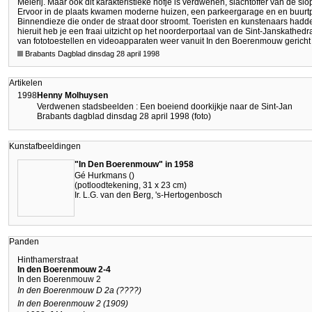
Meierij. Maar ook dit karakteristieke hofje is verdwenen, slachtoffer van de sl
Ervoor in de plaats kwamen moderne huizen, een parkeergarage en en buurtp
Binnendieze die onder de straat door stroomt. Toeristen en kunstenaars hadden
hieruit heb je een fraai uitzicht op het noorderportaal van de Sint-Janskathed
van fototoestellen en videoapparaten weer vanuit In den Boerenmouw gericht
Brabants Dagblad dinsdag 28 april 1998
Artikelen
1998
Henny Molhuysen
Verdwenen stadsbeelden : Een boeiend doorkijkje naar de Sint-Jan
Brabants dagblad dinsdag 28 april 1998 (foto)
Kunstafbeeldingen
"In Den Boerenmouw" in 1958
Gé Hurkmans ()
(potloodtekening, 31 x 23 cm)
Ir. L.G. van den Berg, 's-Hertogenbosch
Panden
Hinthamerstraat
In den Boerenmouw 2-4
In den Boerenmouw 2
In den Boerenmouw D 2a (????)
In den Boerenmouw 2 (1909)