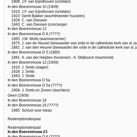
1908
J.F. van Eijndhoven (schilder)
In den Boerenmouw 10 (1909)
1910
J.F. van Eijndhoven (schilder)
1923
Gerrit Bakker (wachtmeester huzaren)
1928
C. van Diessen
1943
C. van Diessen (concierge)
In den Boerenmouw 12
In den Boerenmouw D 6 (????)
1865
J.M. Wolfs (warmoezenier)
1875
J. van de Heuvel (bewaarder van orde in de cathedrale kerk van st. ja
1881
J. van den Heuvel (bewaarder der orde in de cathedrale kerk van st. j
In den Boerenmouw D 5 (1880)
1881
A. van der Heijden (hovenier) - A. Strijbosch (machinist)
In den Boerenmouw 12 (1909)
1910
J. Smits (slager)
1928
J. Smits
1943
J. Smits
In den Boerenmouw D 5a
In den Boerenmouw D 5a (????)
1908
J. Smits en Zonen (slachters)
Geen (1909)
In den Boerenmouw 16
In den Boerenmouw 16 (????)
1985
School voor meao
Redemptoristenpad
Redemptoristenpad
In den Boerenmouw 23
In den Boerenmouw D 6 (????)