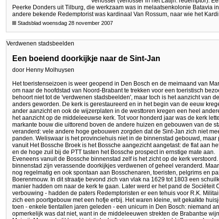
Verlosser (verlosser in het Latijn: redemptor).
Peerke Donders uit Tilburg, die werkzaam was in melaatsenkolonie Batavia in
andere bekende Redemptorist was kardinaal Van Rossum, naar wie het Kard
Stadsblad woensdag 28 november 2007
Verdwenen stadsbeelden
Een boeiend doorkijkje naar de Sint-Jan
door Henny Molhuysen
Het toeristenseizoen is weer geopend in Den Bosch en de meimaand van Mari
om naar de hoofdstad van Noord-Brabant te trekken voor een toeristisch bezo
behoort niet tot de 'verdwenen stadsbeelden', maar toch is het aanzicht van de
anders geworden. De kerk is gerestaureerd en in het begin van de eeuw kreg
ander aanzicht en ook de wijzerplaten in de westtoren kregen een heel andere 
het aanzicht op de middeleeuwse kerk. Tot voor honderd jaar was de kerk lette
markante bouw die uittorend boven de andere huizen en gebouwen van de st
veranderd: vele andere hoge gebouwen zorgden dat de Sint-Jan zich niet me
panden. Weliswaar is het provinciehuis niet in de binnenstad gebouwd, maar p
vanuit Het Bossche Broek is het Bossche aangezicht aangetast: de flat aan het
en de hoge zuil bij de PTT tasten het Bossche prospect in ernstige mate aan.
Eveneens vanuit de Bossche binnenstad zelf is het zicht op de kerk verstoor
binnenstad zijn verassende doorkijkjes verdwenen of geheel veranderd. Maar 
nog regelmatig en ook spontaan aan Bosschenaren, toeristen, pelgrims en pas
Boerenmouw. In dit straatje bevond zich van vlak na 1629 tot 1803 een schui
manier hadden om naar de kerk te gaan. Later werd er het pand de Sociëteit 
verbouwing - hadden de paters Redemptoristen er een tehuis voor R.K. Milit
zich een poortgebouw met een hofje erbij. Het waren kleine, wit gekalkte huis
toen - enkele tientallen jaren geleden - een unicum in Den Bosch: niemand and
opmerkelijk was dat niet, want in de middeleeuwen strekten de Brabantse wijnr