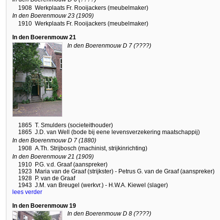
1908
Werkplaats Fr. Rooijackers (meubelmaker)
In den Boerenmouw 23 (1909)
1910
Werkplaats Fr. Rooijackers (meubelmaker)
In den Boerenmouw 21
In den Boerenmouw D 7 (????)
1865
T. Smulders (societeithouder)
1865
J.D. van Well (bode bij eene levensverzekering maatschappij)
In den Boerenmouw D 7 (1880)
1908
A.Th. Strijbosch (machinist, strijkinrichting)
In den Boerenmouw 21 (1909)
1910
P.G. v.d. Graaf (aanspreker)
1923
Maria van de Graaf (strijkster) - Petrus G. van de Graaf (aanspreker)
1928
P. van de Graaf
1943
J.M. van Breugel (werkvr.) - H.W.A. Kiewel (slager)
lees verder
In den Boerenmouw 19
In den Boerenmouw D 8 (????)