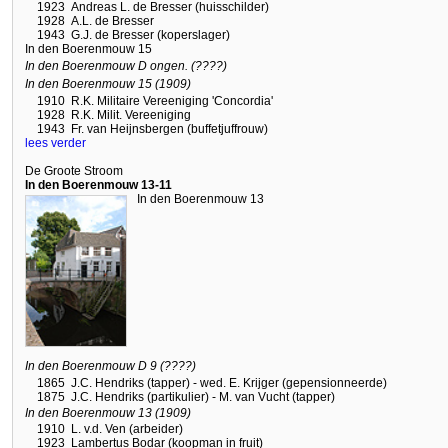
1923
Andreas L. de Bresser (huisschilder)
1928
A.L. de Bresser
1943
G.J. de Bresser (koperslager)
In den Boerenmouw 15
In den Boerenmouw D ongen. (????)
In den Boerenmouw 15 (1909)
1910
R.K. Militaire Vereeniging 'Concordia'
1928
R.K. Milit. Vereeniging
1943
Fr. van Heijnsbergen (buffetjuffrouw)
lees verder
De Groote Stroom
In den Boerenmouw 13-11
In den Boerenmouw 13
In den Boerenmouw D 9 (????)
1865
J.C. Hendriks (tapper) - wed. E. Krijger (gepensionneerde)
1875
J.C. Hendriks (partikulier) - M. van Vucht (tapper)
In den Boerenmouw 13 (1909)
1910
L. v.d. Ven (arbeider)
1923
Lambertus Bodar (koopman in fruit)