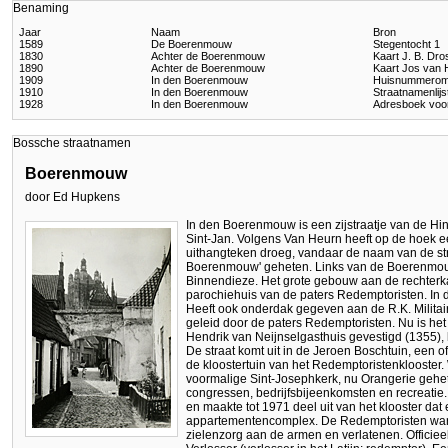
Benaming
Jaar
Naam
Bron
1589
De Boerenmouw
Stegentocht 1
1830
Achter de Boerenmouw
Kaart J. B. Dr
1890
Achter de Boerenmouw
Kaart Jos van
1909
In den Boerenmouw
Huisnummerom
1910
In den Boerenmouw
Straatnamenlij
1928
In den Boerenmouw
Adresboek voo
Bossche straatnamen
Boerenmouw
door Ed Hupkens
In den Boerenmouw is een zijstraatje van de Hi
Sint-Jan. Volgens Van Heurn heeft op de hoek 
uithangteken droeg, vandaar de naam van de straa
Boerenmouw' geheten. Links van de Boerenmou
Binnendieze. Het grote gebouw aan de rechterka
parochiehuis van de paters Redemptoristen. In 
Heeft ook onderdak gegeven aan de R.K. Milita
geleid door de paters Redemptoristen. Nu is het 
Hendrik van Neijnselgasthuis gevestigd (1355)
De straat komt uit in de Jeroen Boschtuin, een of
de kloostertuin van het Redemptoristenklooster
voormalige Sint-Josephkerk, nu Orangerie gehe
congressen, bedrijfsbijeenkomsten en recreatie
en maakte tot 1971 deel uit van het klooster dat e
appartementencomplex. De Redemptoristen war
zielenzorg aan de armen en verlatenen. Officieel