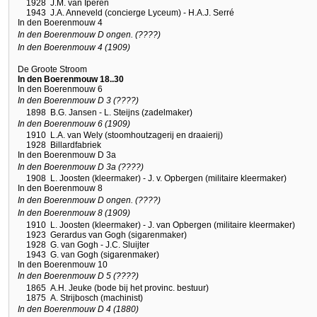
1928
J.M. van Iperen
1943
J.A. Anneveld (concierge Lyceum) - H.A.J. Serré
In den Boerenmouw 4
In den Boerenmouw D ongen. (????)
In den Boerenmouw 4 (1909)
De Groote Stroom
In den Boerenmouw 18..30
In den Boerenmouw 6
In den Boerenmouw D 3 (????)
1898
B.G. Jansen - L. Steijns (zadelmaker)
In den Boerenmouw 6 (1909)
1910
L.A. van Wely (stoomhoutzagerij en draaierij)
1928
Billardfabriek
In den Boerenmouw D 3a
In den Boerenmouw D 3a (????)
1908
L. Joosten (kleermaker) - J. v. Opbergen (militaire kleermaker)
In den Boerenmouw 8
In den Boerenmouw D ongen. (????)
In den Boerenmouw 8 (1909)
1910
L. Joosten (kleermaker) - J. van Opbergen (militaire kleermaker)
1923
Gerardus van Gogh (sigarenmaker)
1928
G. van Gogh - J.C. Sluijter
1943
G. van Gogh (sigarenmaker)
In den Boerenmouw 10
In den Boerenmouw D 5 (????)
1865
A.H. Jeuke (bode bij het provinc. bestuur)
1875
A. Strijbosch (machinist)
In den Boerenmouw D 4 (1880)