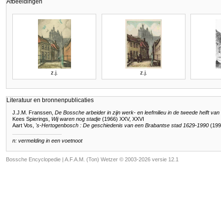
Afbeeldingen
z.j.
z.j.
Literatuur en bronnenpublicaties
J.J.M. Franssen,
De Bossche arbeider in zijn werk- en leefmilieu in de tweede helft v
Kees Spierings,
Wij waren nog stadje
(1966) XXV, XXVI
Aart Vos,
's-Hertogenbosch : De geschiedenis van een Brabantse stad 1629-1990
(199
n: vermelding in een voetnoot
Bossche Encyclopedie |
A.F.A.M. (Ton) Wetzer © 2003-2026 versie 12.1