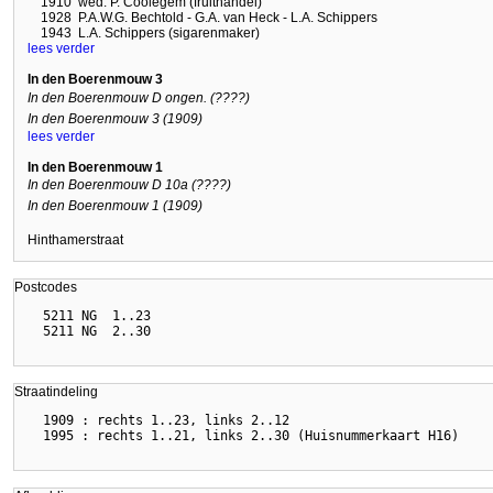
1910
wed. P. Coolegem (fruithandel)
1928
P.A.W.G. Bechtold - G.A. van Heck - L.A. Schippers
1943
L.A. Schippers (sigarenmaker)
lees verder
In den Boerenmouw 3
In den Boerenmouw D ongen. (????)
In den Boerenmouw 3 (1909)
lees verder
In den Boerenmouw 1
In den Boerenmouw D 10a (????)
In den Boerenmouw 1 (1909)
Hinthamerstraat
Postcodes
  5211 NG  1..23

Straatindeling
  1909 : rechts 1..23, links 2..12
