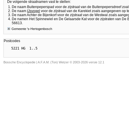
De volgende straatnamen vast te stellen:
De naam Buitenpeperspad voor de zijstraat van de Buitenpepersdreef zoa
De naam
IJsvogel
voor de zijstraat van de Karekiet zoals aangegeven op 
De naam Achter de Bijenkorf voor de zijstraat van de Westwal zoals aang
De namen Het Spinnewiel en De Gelaarsde Kat voor de zijstraten van De
56613.
Gemeente 's-Hertogenbosch
Postcodes
Bossche Encyclopedie |
A.F.A.M. (Ton) Wetzer © 2003-2026 versie 12.1