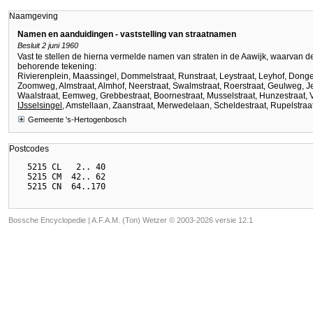
Naamgeving
Namen en aanduidingen - vaststelling van straatnamen
Besluit 2 juni 1960
Vast te stellen de hierna vermelde namen van straten in de Aawijk, waarvan de 
behorende tekening:
Rivierenplein, Maassingel, Dommelstraat, Runstraat, Leystraat, Leyhof, Dong
Zoomweg, Almstraat, Almhof, Neerstraat, Swalmstraat, Roerstraat, Geulweg, Jeke
Waalstraat, Eemweg, Grebbestraat, Boornestraat, Musselstraat, Hunzestraat, Ve
IJsselsingel
, Amstellaan, Zaanstraat, Merwedelaan, Scheldestraat, Rupelstraat,
Gemeente 's-Hertogenbosch
Postcodes
  5215 CL   2.. 40

  5215 CM  42.. 62

Bossche Encyclopedie |
A.F.A.M. (Ton) Wetzer © 2003-2026 versie 12.1