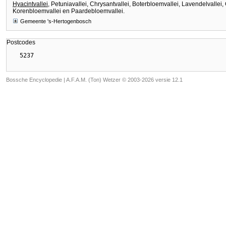
Hyacintvallei
, Petuniavallei, Chrysantvallei, Boterbloemvallei, Lavendelvallei,
Korenbloemvallei en Paardebloemvallei.
Gemeente 's-Hertogenbosch
Postcodes
Bossche Encyclopedie |
A.F.A.M. (Ton) Wetzer © 2003-2026 versie 12.1