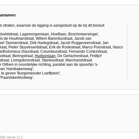
raatnamen
 straten, waarvan de ligging is aangeduid op de bij dit besluit
Zandveldstraat, Lagemorgenlaan, Hoeflaan, Boschmeersingel,
s de Houtmanstraat, Willem Barentszstraat, Jacob van
Abel Tasmanstraat, Dirk Hartogstraat, Jacob Roggeveenstraat, Jan
aat, Pieter Stuyvesantstraat, Erik de Rodestraat, Marco Polostraat, Vasco
Bartholomeus Diazstraat, Columbusstraat, Fernando Cortezstraat,
straat, Beringstraat,
Hudsonlaan
, De Gerlachestraat, Fridtjof
raat, Livingstonestraat, Stanleystraat, Marchandstraat.
rthen in noordelijke richting, parallel aan de spoorlijn 's-
 van 'Hambakenweg';
 te geven 'Burgemeester Loeffplein';
 'Paardskerkhofweg'.
026 versie 12.1