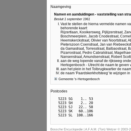
Naamgeving
Namen en aanduidingen - vaststelling van st
Besluit 1 september 1961
Vast te stellen de hierna vermelde namen van
behorende kaart:
Rijzertlaan, Kooikersweg, Pijlijzerstraat, 
Boschmeerplein, Jacob Cnodestraat, Corneli
Heemskerckstraat, Olivier van Noortstraat, 
Pieterszoon Coenstraat, Jan van Riebeeckstr
da Gamastraat, Torresstraat, Balbaostraat, 
Pizarrostraat, Pedro Cabralstraat, Magelhaes
Nansenstraat, Amundsenstraat, Robert Scottst
aan de weg lopende vanaf de rijksweg onder O
Hertogenbosch - Utrecht de naam te geven
aan het plein in het Tolbrugkwartier de naam
de naam 'Paardskerkhofsteeg' te wijzigen in
Gemeente 's-Hertogenbosch
Postcodes
  5223 SG    1.. 53

  5223 SH    2.. 20

  5223 SJ   22.. 58

  5223 SK   60..106

Bossche Encyclopedie |
A.F.A.M. (Ton) Wetzer © 2003-2