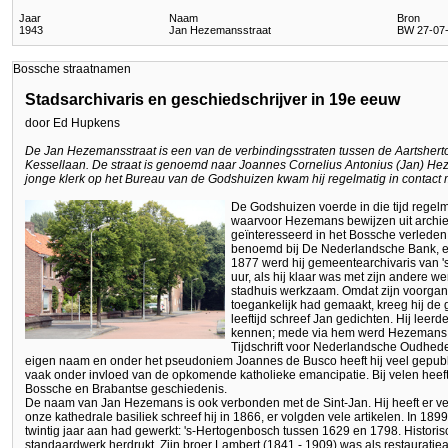
Jaar
Naam
Bron
1943
Jan Hezemansstraat
BW 27-07-1
Bossche straatnamen
Stadsarchivaris en geschiedschrijver in 19e eeuw
door Ed Hupkens
De Jan Hezemansstraat is een van de verbindingsstraten tussen de Aartshert
Kessellaan. De straat is genoemd naar Joannes Cornelius Antonius (Jan) He
jonge klerk op het Bureau van de Godshuizen kwam hij regelmatig in contact 
De Godshuizen voerde in die tijd regelm
waarvoor Hezemans bewijzen uit archie
geïnteresseerd in het Bossche verlede
benoemd bij De Nederlandsche Bank, een 
1877 werd hij gemeentearchivaris van 
uur, als hij klaar was met zijn andere 
stadhuis werkzaam. Omdat zijn voorgang
toegankelijk had gemaakt, kreeg hij de 
leeftijd schreef Jan gedichten. Hij leerd
kennen; mede via hem werd Hezemans 
Tijdschrift voor Nederlandsche Oudhede
eigen naam en onder het pseudoniem Joannes de Busco heeft hij veel gepublic
vaak onder invloed van de opkomende katholieke emancipatie. Bij velen heeft
Bossche en Brabantse geschiedenis.
De naam van Jan Hezemans is ook verbonden met de Sint-Jan. Hij heeft er vee
onze kathedrale basiliek schreef hij in 1866, er volgden vele artikelen. In 1
twintig jaar aan had gewerkt: 's-Hertogenbosch tussen 1629 en 1798. Historis
standaardwerk herdrukt. Zijn broer Lambert (1841 - 1909) was als restauratiea