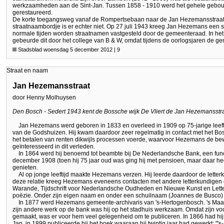
werkzaamheden aan de Sint-Jan. Tussen 1858 - 1910 werd het gehele gebou
gerestaureerd.
De korte toegangsweg vanaf de Rompertsebaan naar de Jan Hezemansstraat 
straatnaambordje is er echter niet. Op 27 juli 1943 kreeg Jan Hezemans een 
normale tijden worden straatnamen vastgesteld door de gemeenteraad. In he
gebeurde dit door het college van B & W, omdat tijdens de oorlogsjaren de g
Stadsblad woensdag 5 december 2012 | 9
Straat en naam
Jan Hezemansstraat
door Henny Molhuysen
Den Bosch - Sedert 1943 kent de Bossche wijk De Vliert de Jan Hezemansstra
Jan Hezemans werd geboren in 1833 en overleed in 1909 op 75-jarige leeftij
van de Godshuizen. Hij kwam daardoor zeer regelmatig in contact met het B
het betalen van renten dikwijls processen voerde, waarvoor Hezemans de bew
geïnteresseerd in dit verleden.
In 1864 werd hij benoemd tot beambte bij De Nederlandsche Bank, een functie
december 1908 (toen hij 75 jaar oud was ging hij met pensioen, maar daar he
genieten.
Al op jonge leeftijd maakte Hezemans verzen. Hij leerde daardoor de letter
deze relatie kreeg Hezemans eveneens contacten met andere letterkundigen
Warande, Tijdschrift voor Nederlandsche Oudheden en Nieuwe Kunst en Lett
poëzie. Onder zijn eigen naam en onder een schuilnaam (Joannes de Busco) h
In 1877 werd Hezemans gemeente-archivaris van 's-Hertogenbosch. 's Maan
zijn andere werk op de bank was hij op het stadhuis werkzaam. Omdat zijn vo
gemaakt, was er voor hem veel gelegenheid om te publiceren. In 1866 had hij
Jan, in 1899 publiceerde hij het boek waaraan hij twintig jaar had gewerkt: 