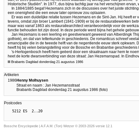
Historische Studiën". In 1977, dus bijna tachtig jaar na het verschijnen ervan,
In 1884/1885 begaf Hezemans zich in de discussies over het juiste stichtin
een onenigheid die een eeuw later opnieuw zou oplaaien.
Er was een duidelijke relatie tussen Hezemans en de Sint-Jan. Hij heeft er 
tevens, omdat zijn broer Lambert (1841-1909) er bij de restauratiewerken betr
maar was vanaf 1863 als restauratiearchitect verantwoordelijk voor de werkz
functie behouden tot zijn dood. In deze periode werd bijna het gehele gebouw
Jan Hezemans is een leerling en geestverwant geweest van Alberdingk Thijm
gothiek), en dat van letterkunde in geschiedenis. De romanticus schreef veela
emancipatie die in de tweede helft van de negentiende eeuw sterk opkwam. D
heeft hij bij velen belangstelling voor de Bossche en Brabantse geschiedenis 
's-Hertogenbosch heeft hem geëerd door een straatnaam naar hem te noe
heet de korte dwarsverbinding van deze straat: Jan Hezemanspad. In Eindh
Brabants Dagblad donderdag 21 augustus 1986
Artikelen
1986
Henny Molhuysen
Straat en naam : Jan Hezemansstraat
Brabants Dagblad donderdag 21 augustus 1986 (foto)
Postcodes
Bossche Encyclopedie |
A.F.A.M. (Ton) Wetzer © 2003-2026 versie 12.1