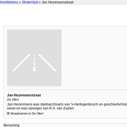
Hoofdmenu
»
Stratenlijst
» Jan Hezemansstraat
Jan Hezemansstraat
De Vliert
Jan Hezenmans was stadsarchivaris van 's-Hertogenbosch en geschiedschrijver
eeuw en was opvolger van R.A. van Zuylen.
Straatnamen in De Vliert
Benaming