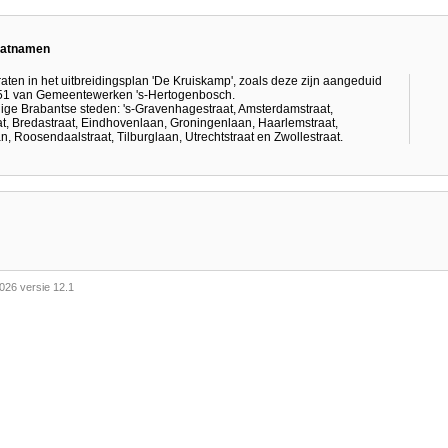
raatnamen
aten in het uitbreidingsplan 'De Kruiskamp', zoals deze zijn aangeduid
28551 van Gemeentewerken 's-Hertogenbosch.
ige Brabantse steden: 's-Gravenhagestraat, Amsterdamstraat,
t, Bredastraat, Eindhovenlaan, Groningenlaan, Haarlemstraat,
 Roosendaalstraat, Tilburglaan, Utrechtstraat en Zwollestraat.
026 versie 12.1