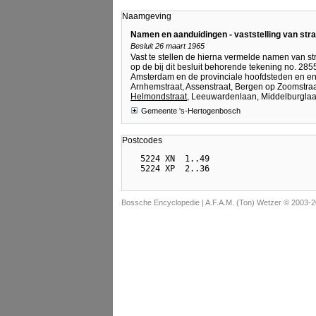
Naamgeving
Namen en aanduidingen - vaststelling van st
Besluit 26 maart 1965
Vast te stellen de hierna vermelde namen van str
op de bij dit besluit behorende tekening no. 
Amsterdam en de provinciale hoofdsteden en en
Arnhemstraat, Assenstraat, Bergen op Zoomstraa
Helmondstraat
, Leeuwardenlaan, Middelburglaan,
Gemeente 's-Hertogenbosch
Postcodes
  5224 XN  1..49

Bossche Encyclopedie |
A.F.A.M. (Ton) Wetzer © 2003-2