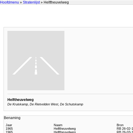
Hoofdmenu
»
Stratenlijst
» Helftheuvelweg
Helftheuvelweg
De Kruiskamp, De Rietvelden West, De Schutskamp
Benaming
Jaar
Naam
Bron
1965
Helftheuvelweg
RB 26-02-1
1965
Helftheuvelweg
RB 26-03-