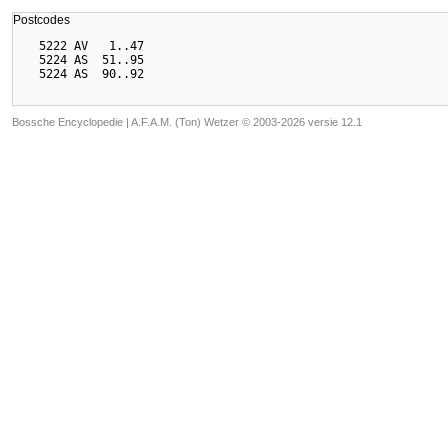
Postcodes
  5222 AV   1..47

  5224 AS  51..95

Bossche Encyclopedie |
A.F.A.M. (Ton) Wetzer © 2003-2026 versie 12.1