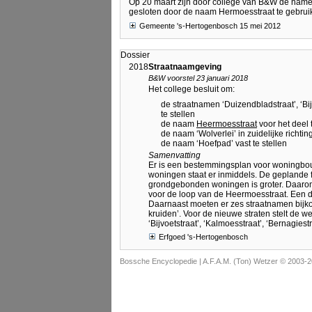
Op 20 maart zijn door college van B&W de namen 
gesloten door de naam Hermoesstraat te gebruik
Gemeente 's-Hertogenbosch 15 mei 2012
Dossier
2018
Straatnaamgeving
B&W voorstel 23 januari 2018
Het college besluit om:
de straatnamen ‘Duizendbladstraat’, ‘Bijv
te stellen
de naam
Heermoesstraat
voor het deel 
de naam ‘Wolverlei’ in zuidelijke richtin
de naam ‘Hoefpad’ vast te stellen
Samenvatting
Er is een bestemmingsplan voor woningbou
woningen staat er inmiddels. De geplande fl
grondgebonden woningen is groter. Daarom
voor de loop van de Heermoesstraat. Een de
Daarnaast moeten er zes straatnamen bijko
kruiden’. Voor de nieuwe straten stelt de 
‘Bijvoetstraat’, ‘Kalmoesstraat’, ‘Bernagiestr
Erfgoed 's-Hertogenbosch
Bossche Encyclopedie |
A.F.A.M. (Ton) Wetzer © 2003-2