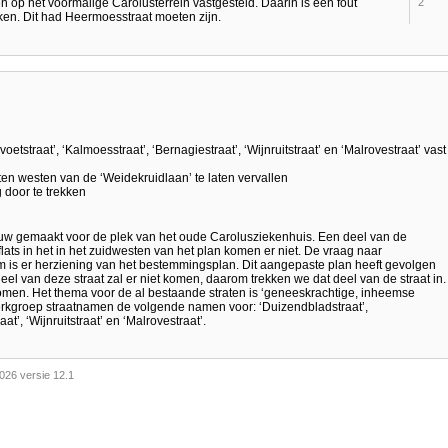
op het voormalige Carolusterrein vastgesteld. Daarin is een fout
2
en. Dit had Heermoesstraat moeten zijn.
oetstraat’, ‘Kalmoesstraat’, ‘Bernagiestraat’, ‘Wijnruitstraat’ en ‘Malrovestraat’ vast
ten westen van de ‘Weidekruidlaan’ te laten vervallen
g door te trekken
w gemaakt voor de plek van het oude Carolusziekenhuis. Een deel van de
ats in het in het zuidwesten van het plan komen er niet. De vraag naar
 is er herziening van het bestemmingsplan. Dit aangepaste plan heeft gevolgen
el van deze straat zal er niet komen, daarom trekken we dat deel van de straat in.
men. Het thema voor de al bestaande straten is ‘geneeskrachtige, inheemse
werkgroep straatnamen de volgende namen voor: ‘Duizendbladstraat’,
aat’, ‘Wijnruitstraat’ en ‘Malrovestraat’.
026 versie 12.1