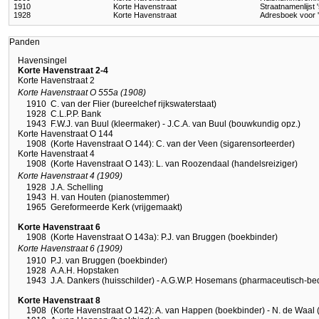
1910
Korte Havenstraat
Straatnamenlijst
1928
Korte Havenstraat
Adresboek voor 
Panden
Havensingel
Korte Havenstraat 2-4
Korte Havenstraat 2
Korte Havenstraat O 555a (1908)
1910
C. van der Flier (bureelchef rijkswaterstaat)
1928
C.L.P.P. Bank
1943
F.W.J. van Buul (kleermaker) - J.C.A. van Buul (bouwkundig opz.)
Korte Havenstraat O 144
1908
(Korte Havenstraat O 144): C. van der Veen (sigarensorteerder)
Korte Havenstraat 4
1908
(Korte Havenstraat O 143): L. van Roozendaal (handelsreiziger)
Korte Havenstraat 4 (1909)
1928
J.A. Schelling
1943
H. van Houten (pianostemmer)
1965
Gereformeerde Kerk (vrijgemaakt)
Korte Havenstraat 6
1908
(Korte Havenstraat O 143a): P.J. van Bruggen (boekbinder)
Korte Havenstraat 6 (1909)
1910
P.J. van Bruggen (boekbinder)
1928
A.A.H. Hopstaken
1943
J.A. Dankers (huisschilder) - A.G.W.P. Hosemans (pharmaceutisch-be
Korte Havenstraat 8
1908
(Korte Havenstraat O 142): A. van Happen (boekbinder) - N. de Waal