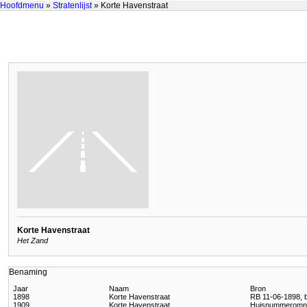
Hoofdmenu
»
Stratenlijst
» Korte Havenstraat
Korte Havenstraat
Het Zand
Benaming
Jaar
Naam
Bron
1898
Korte Havenstraat
RB 11-06-1898, b
1909
Korte Havenstraat
Huisnummeromn