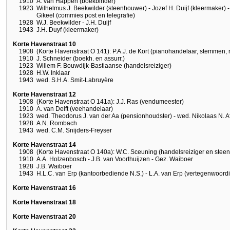
1910
A. van Happen (boekbinder)
1923
Wilhelmus J. Beekwilder (steenhouwer) - Jozef H. Duijf (kleermaker) -
Gikeel (commies post en telegrafie)
1928
W.J. Beekwilder - J.H. Duijf
1943
J.H. Duyf (kleermaker)
Korte Havenstraat 10
1908
(Korte Havenstraat O 141): P.A.J. de Kort (pianohandelaar, stemmen, 
1910
J. Schneider (boekh. en assurr.)
1923
Willem F. Bouwdijk-Bastiaanse (handelsreiziger)
1928
H.W. Inklaar
1943
wed. S.H.A. Smit-Labruyère
Korte Havenstraat 12
1908
(Korte Havenstraat O 141a): J.J. Ras (vendumeester)
1910
A. van Delft (veehandelaar)
1923
wed. Theodorus J. van der Aa (pensionhoudster) - wed. Nikolaas N. Aff
1928
A.N. Rombach
1943
wed. C.M. Snijders-Freyser
Korte Havenstraat 14
1908
(Korte Havenstraat O 140a): W.C. Sceuning (handelsreiziger en steen
1910
A.A. Holzenbosch - J.B. van Voorthuijzen - Gez. Waiboer
1928
J.B. Waiboer
1943
H.L.C. van Erp (kantoorbediende N.S.) - L.A. van Erp (vertegenwoordi
Korte Havenstraat 16
Korte Havenstraat 18
Korte Havenstraat 20