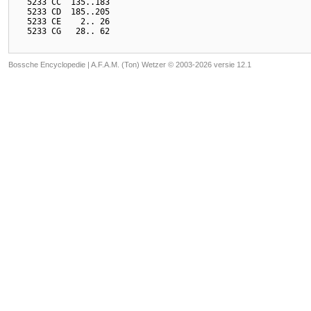
  5233 CC  135..183

  5233 CD  185..205

  5233 CE    2.. 26

Bossche Encyclopedie |
A.F.A.M. (Ton) Wetzer © 2003-2026 versie 12.1