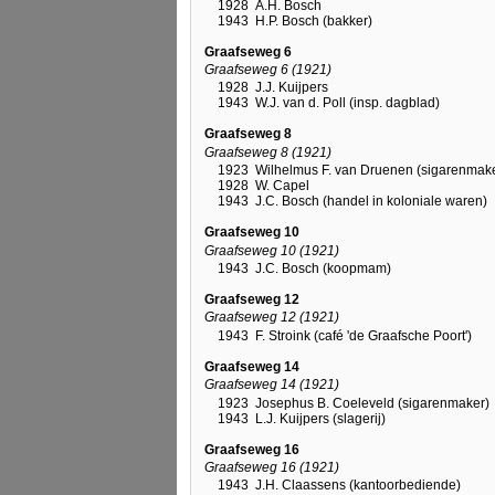
1928
A.H. Bosch
1943
H.P. Bosch (bakker)
Graafseweg 6
Graafseweg 6 (1921)
1928
J.J. Kuijpers
1943
W.J. van d. Poll (insp. dagblad)
Graafseweg 8
Graafseweg 8 (1921)
1923
Wilhelmus F. van Druenen (sigarenmak
1928
W. Capel
1943
J.C. Bosch (handel in koloniale waren)
Graafseweg 10
Graafseweg 10 (1921)
1943
J.C. Bosch (koopmam)
Graafseweg 12
Graafseweg 12 (1921)
1943
F. Stroink (café 'de Graafsche Poort')
Graafseweg 14
Graafseweg 14 (1921)
1923
Josephus B. Coeleveld (sigarenmaker)
1943
L.J. Kuijpers (slagerij)
Graafseweg 16
Graafseweg 16 (1921)
1943
J.H. Claassens (kantoorbediende)