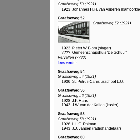
Graafseweg 50 (1921)
1923
Johannes H.Fr. van Asperen (kantoorkne
Graafseweg 52
Graafseweg 52 (1921)
1923
Pieter W. Blom (slager)
????
Gemeenschapshuis 'De Schuur'
Vervallen (????)
lees verder
Graafseweg 54
Graafseweg 54 (1921)
1936
St. Petrus-Canisiusschool L.O.
Graafseweg 56
Graafseweg 56 (1921)
1928
J.P. Hans
1943
J.W. van der Kallen (koster)
Graafseweg 58
Graafseweg 58 (1921)
1928
L.L.G. Polman
1943
J.J. Jansen (radiohandelaar)
Graafseweg 60