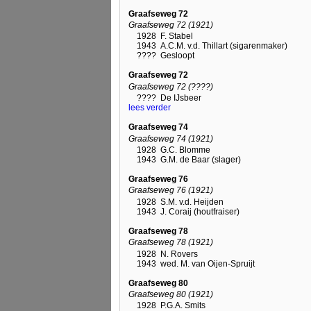
Graafseweg 72
Graafseweg 72 (1921)
1928
F. Stabel
1943
A.C.M. v.d. Thillart (sigarenmaker)
????
Gesloopt
Graafseweg 72
Graafseweg 72 (????)
????
De IJsbeer
lees verder
Graafseweg 74
Graafseweg 74 (1921)
1928
G.C. Blomme
1943
G.M. de Baar (slager)
Graafseweg 76
Graafseweg 76 (1921)
1928
S.M. v.d. Heijden
1943
J. Coraij (houtfraiser)
Graafseweg 78
Graafseweg 78 (1921)
1928
N. Rovers
1943
wed. M. van Oijen-Spruijt
Graafseweg 80
Graafseweg 80 (1921)
1928
P.G.A. Smits