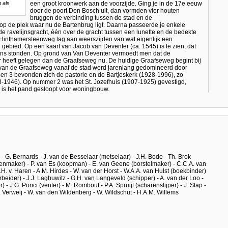
 als
een groot kroonwerk aan de voorzijde. Ging je in de 17e eeuw
door de poort Den Bosch uit, dan vormden vier houten
bruggen de verbinding tussen de stad en de
op de plek waar nu de Bartenbrug ligt. Daarna passeerde je enkele
 ravelijnsgracht, één over de gracht tussen een lunette en de bedekte
Hinthamersteenweg lag aan weerszijden van wat eigenlijk een
ebied. Op een kaart van Jacob van Deventer (ca. 1545) is te zien, dat
ens stonden. Op grond van Van Deventer vermoedt men dat de
 heeft gelegen dan de Graafseweg nu. De huidige Graafseweg begint bij
e van de Graafseweg vanaf de stad werd jarenlang gedomineerd door
 3 bevonden zich de pastorie en de Bartjeskerk (1928-1996), zo
1946). Op nummer 2 was het St. Jozefhuis (1907-1925) gevestigd,
 is het pand gesloopt voor woningbouw.
 - G. Bernards - J. van de Besselaar (metselaar) - J.H. Bode - Th. Brok
enmaker) - P. van Es (koopman) - E. van Geene (borstelmaker) - C.C.A. van
.H. v. Haren - A.M. Hirdes - W. van der Horst - W.A.A. van Hulst (boekbinder)
 arbeider) - J.J. Laghuwitz - G.H. van Langeveld (schipper) - A. van der Loo -
 - J.G. Ponci (venter) - M. Rombout - P.A. Spruijt (scharenslijper) - J. Stap -
 Verweij - W. van den Wildenberg - W. Wildschut - H.A.M. Willems