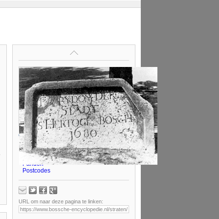
Op deze pagina
Benaming
Bossche straatnamen
Literatuur
Panden
Postcodes
URL om naar deze pagina te linken: