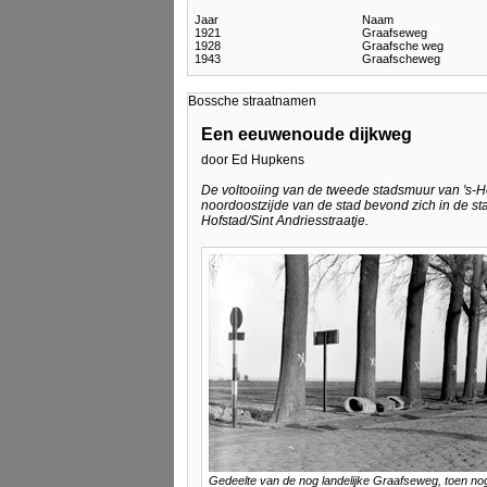
Jaar
Naam
1921
Graafseweg
1928
Graafsche weg
1943
Graafscheweg
Bossche straatnamen
Een eeuwenoude dijkweg
door Ed Hupkens
De voltooiing van de tweede stadsmuur van 's-
noordoostzijde van de stad bevond zich in de st
Hofstad/Sint Andriesstraatje.
Gedeelte van de nog landelijke Graafseweg, toen no