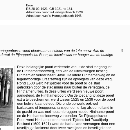
Bron
RB 28-02-1921. GB 1921 no 131.
Adresboek voor 's-Hertogenbosch 1928
Adresboek van 's-Hertogenbosch 1943
Hertogenbosch vond plaats aan het einde van de 14e eeuw. Aan de
5
adswal de Pijnappelsche Poort, de locatie was ter hoogte van de huidige
Deze belangrijke poort verleende vanuit de stad toegang tot
de Hinthamersteenweg, een van de uitvalswegen richting
Hintham en verder naar Grave. De latere Hinthamerweg en de
tegenwoordige Graafseweg zijn de opvolgers van deze weg.
Rond 1500 werd het gebied vóór de poort bij de stad
getrokken door de stadsmuur naar buiten de verleggen, de
Hinthamer uitleg. In deze uitleg werd een nieuwe poort
aangelegd, de Hinthamerpoort. Om de toegang tot deze poort
extra te beschermen, werd tussen 1525 en 1539 voor de poort
een bolwerk aangelegd. Dit ronde bolwerk, ook wel
barbacane of bruggenschans genoemd, lag als een eiland in
de gracht en was met houten bruggen met de Hinthamerpoort
en de Hinthamersteenweg verbonden. De Pijnappelsche
Poort werd Hinthamerbinnenpoort. Tijdens het Twaalfjarig
Bestand (1609-1621) werd de barbacane vervangen door een
ravelijn, geflankeerd door twee ravelijnen en beveiligd door
g