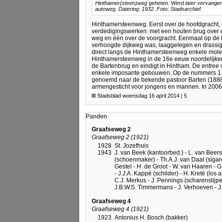
Hinthamer(steen)weg geheten. Werd later vervangen
autoweg. Datering: 1932. Foto: Stadsarchief.
Hinthamersteenweg. Eerst over de hoofdgracht, 
verdedigingswerken: met een houten brug over de
weg en één over de voorgracht. Eenmaal op de 
verhoogde dijkweg was, laaggelegen en drassig g
direct langs de Hinthamersteenweg enkele mol
Hinthamersteenweg in de 16e eeuw noordelijker
de Bartenbrug en eindigt in Hintham. De entre
enkele imposante gebouwen. Op de nummers 1 en
genoemd naar de bekende pastoor Barten (1888-
armengesticht voor jongens en mannen. In 2006
Stadsblad woensdag 16 april 2014 | 5
Panden
Graafseweg 2
Graafseweg 2 (1921)
1928
St. Jozefhuis
1943
J. van Beek (kantoorbed.) - L. van Beers
(schoenmaker) - Th.A.J. van Daal (sigar
Gestel - H. de Groot - W. van Haaren - G
- J.J.A. Kappé (schilder) - H. Kreté (los
C.J. Merkus - J. Pennings (scharenslijper)
J.B.W.S. Timmermans - J. Verhoeven - J.
Graafseweg 4
Graafseweg 4 (1921)
1923
Antonius H. Bosch (bakker)