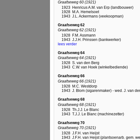
Graafseweg 60 (1921)
1923
Henricus A.M. van Erp (landbouwer)
1928
M.A. Hemelsoet
1943
J.L. Ackermans (veekoopman)
Graafseweg 62
Graafseweg 62 (1921)
1928
F.M. Assmann
1943
J.J.H. Prinssen (bankwerker)
lees verder
Graafseweg 64
Graafseweg 64 (1921)
1928
S. van den Berg
1943
C.W. van Hoek (winkelbediende)
Graafseweg 66
Graafseweg 66 (1921)
1928
M.C. Westdorp
1943
J. Blom (sigarenmaker) - wed. J. van der
Graafseweg 68
Graafseweg 68 (1921)
1928
Th.J.J. Le Blanc
1943
T.J.J. Le Blanc (machinezetter)
Graafseweg 70
Graafseweg 70 (1921)
1928
J.F.H. van Heijst
1943
J.F.H. van Heijst (plantsoenarb. gem. w