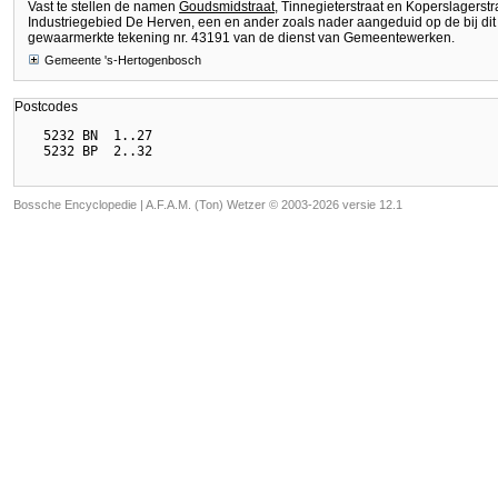
Vast te stellen de namen
Goudsmidstraat
, Tinnegieterstraat en Koperslagerst
Industriegebied De Herven, een en ander zoals nader aangeduid op de bij dit
gewaarmerkte tekening nr. 43191 van de dienst van Gemeentewerken.
Gemeente 's-Hertogenbosch
Postcodes
  5232 BN  1..27

Bossche Encyclopedie |
A.F.A.M. (Ton) Wetzer © 2003-2026 versie 12.1