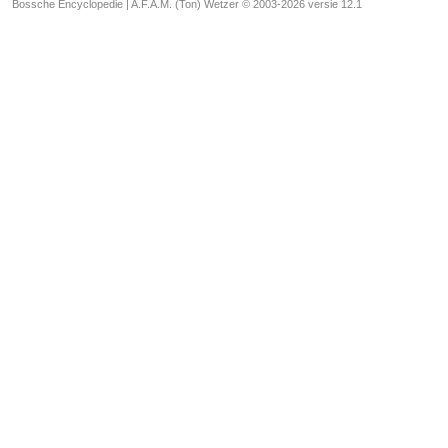
Bossche Encyclopedie |
A.F.A.M. (Ton) Wetzer © 2003-2026 versie 12.1