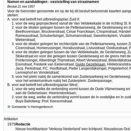
Namen en aanduidingen - vaststelling van straatnamen
Besluit 21 mei 1957
Voor de hieronder genoemde en op de bij dit besluit behorende kaarten aang
stellen:
A.
voor wat betreft het uitbreidingsplan Zuid II:
voor de weg geprojecteerd vanaf de Van Veldekekade in de richting St. 
voor de straten gelegen tussen de Pettelaarseweg, de Gestelseweg en d
Beethovenlaan, Brucknerstraat, César Francklaan, Chopinstraat, Händels
Rameaustraat, Schubertsingel, Schumannstraat, Sweelinckplein, Vivaldis
Weberstraat;
voor de straten gelegen ter rechterzijde van de Pettelaarseweg, tussen
Cicerostraat, Homerussingel, Horatiusstraat, Liviusstraat, Ovidiusstraat, Pl
voor de straten gelegen tussen de Van Veldekekade, de Gestelseweg, Z
Stokestraat en voor die gelegen tussen Gestelseweg en de grens met 
Poirterssingel, Alberdingk Thijmstraat, Albert Verweijstraat, Bilderdijkstr
Erenstraat, Frederik van Eedenstraat,
Guido Gezellelaan
, Hildebrandstra
Jacq. Perkstraat, P.C. Hooftstraat, Pieter Langendijksingel, Potgieterhof
Lennephof en Vondelstraat;
voor het plein nabij de samenkomst van Zuiderparkweg en Gestelseweg: 
voor het winkelcentrum nabij het Zuiderplein: Zuiderpassage;
B.
voor wat betreft het uitbreidingsplan West:
voor de weg welke de verbinding vormt tussen de Oude Vlijmensweg en 
aan de Oeterselaan: Heerendonklaan;
voor de weg, welke de verbinding vormt tussen de in oostelijke en in zui
Buys Ballotweg: Prof. Keesomstraat.
Gemeente 's-Hertogenbosch
Artikelen
1975
Redactie
Nieuw hoofdkantoor 'Verkoop Nederland' een lichtpunt. Nieuwbouw Océ 