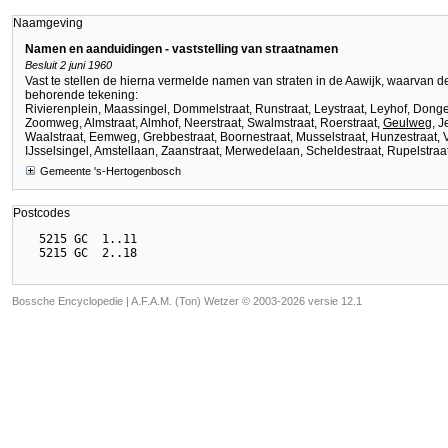
Naamgeving
Namen en aanduidingen - vaststelling van straatnamen
Besluit 2 juni 1960
Vast te stellen de hierna vermelde namen van straten in de Aawijk, waarvan de 
behorende tekening:
Rivierenplein, Maassingel, Dommelstraat, Runstraat, Leystraat, Leyhof, Dong
Zoomweg, Almstraat, Almhof, Neerstraat, Swalmstraat, Roerstraat,
Geulweg
, J
Waalstraat, Eemweg, Grebbestraat, Boornestraat, Musselstraat, Hunzestraat, Ve
IJsselsingel, Amstellaan, Zaanstraat, Merwedelaan, Scheldestraat, Rupelstraat,
Gemeente 's-Hertogenbosch
Postcodes
  5215 GC  1..11

Bossche Encyclopedie |
A.F.A.M. (Ton) Wetzer © 2003-2026 versie 12.1