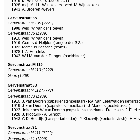
1919
M. Wijnstekers (bootknecht)
1928
mej. M.H.L. Wijnstekers - wed. M. Wijnstekers
1943
A. Broeren (wever)
Gervenstraat 35
Gervenstraat M 109 (????)
1908
wed. W. van der Hoeven
Gervenstraat 35 (1909)
1910
wed. W. van der Hoeven
1919
Corn. v.d. Heijden (rangeerder S.S.)
1923
Martinus Bossong (stoker)
1928
L.A. Hendriks
1943
W.J.M. van den Dungen (boekbinder)
Gervenstraat M 110
Gervenstraat M 110 (????)
Geen (1909)
Gervenstraat 33
Gervenstraat M 112 (????)
Gervenstraat 33 (1909)
1910
J. van Dooren (capsulenstempellaar) - P.A. van Leeuwarden (letterzet
1919
J. van Dooren (capsulenstempellaar) - J. Martens (boekdrukker)
1923
Johannes W. van Dooren (capsulesstempelaar) - Franciscus J. Egelie
1928
J. Klootwijk - A. Schoot
1943
C.D. Houdijk (transportarbeider) - J. Klootwijk (venter in visch) - H.
Gervenstraat 31
Gervenstraat M 111 (????)
Gervenstraat 31 (1909)