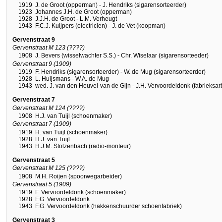
1919
J. de Groot (opperman) - J. Hendriks (sigarensorteerder)
1923
Johannes J.H. de Groot (opperman)
1928
J.J.H. de Groot - L.M. Verheugt
1943
F.C.J. Kuijpers (electricien) - J. de Vet (koopman)
Gervenstraat 9
Gervenstraat M 123 (????)
1908
J. Bevers (wisselwachter S.S.) - Chr. Wiselaar (sigarensorteeder)
Gervenstraat 9 (1909)
1919
F. Hendriks (sigarensorteerder) - W. de Mug (sigarensorteerder)
1928
L. Huijsmans - W.A. de Mug
1943
wed. J. van den Heuvel-van de Gijn - J.H. Vervoordeldonk (fabrieksar
Gervenstraat 7
Gervenstraat M 124 (????)
1908
H.J. van Tuijl (schoenmaker)
Gervenstraat 7 (1909)
1919
H. van Tuijl (schoenmaker)
1928
H.J. van Tuijl
1943
H.J.M. Stolzenbach (radio-monteur)
Gervenstraat 5
Gervenstraat M 125 (????)
1908
M.H. Roijen (spoorwegarbeider)
Gervenstraat 5 (1909)
1919
F. Vervoordeldonk (schoenmaker)
1928
F.G. Vervoordeldonk
1943
F.G. Vervoordeldonk (hakkenschuurder schoenfabriek)
Gervenstraat 3