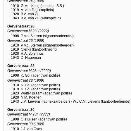
Gervenstraat 24 (1909)
1910
G. v.d. Kooij (beambte S.S.)
1919
A. van Zeijl (kapitein)
1928
B.A. van Zijl
1943
B.A. van Zijl (walkapitein)
Gervenstraat 26
Gervenstraat M 93l (????)
1908
P. v.d. Sterren (sigarensorteerder)
Gervenstraat 26 (1909)
1910
P. v.d. Sterren (sigarensorteerder)
1919
Clerks (kantoorknecht)
1928
H.A. Spierings
1943
D. Hageman
Gervenstraat 28
Gervenstraat M 93m (????)
1908
K. Gol (agent van politie)
Gervenstraat 28 (1909)
1910
K. Gol (agent van politie)
1919
K. Gol (agent van politie)
1923
Wolter Braam (agent van politie)
1928
N.M. Koenen
1943
J.M. Lievens (fabrieksarbeider) - W.J.C.M. Lievens (kantoorbediende)
Gervenstraat 30
Gervenstraat M 93n (????)
1908
C. Huijsen (agent van politie)
Gervenstraat 30 (1909)
1910
J.J. van Osch