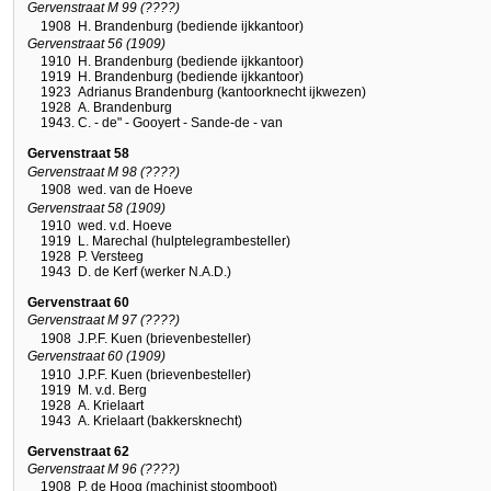
Gervenstraat M 99 (????)
1908
H. Brandenburg (bediende ijkkantoor)
Gervenstraat 56 (1909)
1910
H. Brandenburg (bediende ijkkantoor)
1919
H. Brandenburg (bediende ijkkantoor)
1923
Adrianus Brandenburg (kantoorknecht ijkwezen)
1928
A. Brandenburg
1943.
C. - de" - Gooyert - Sande-de - van
Gervenstraat 58
Gervenstraat M 98 (????)
1908
wed. van de Hoeve
Gervenstraat 58 (1909)
1910
wed. v.d. Hoeve
1919
L. Marechal (hulptelegrambesteller)
1928
P. Versteeg
1943
D. de Kerf (werker N.A.D.)
Gervenstraat 60
Gervenstraat M 97 (????)
1908
J.P.F. Kuen (brievenbesteller)
Gervenstraat 60 (1909)
1910
J.P.F. Kuen (brievenbesteller)
1919
M. v.d. Berg
1928
A. Krielaart
1943
A. Krielaart (bakkersknecht)
Gervenstraat 62
Gervenstraat M 96 (????)
1908
P. de Hoog (machinist stoomboot)