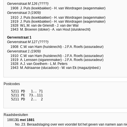
Gervenstraat M 126 (????)
1908
J. Puls (koekbakker) - H. van Wordragen (wagenmaker)
Gervenstraat 3 (1909)
1910
J. Puls (koekbakker) - H. van Wordragen (wagenmaker)
1919
J. Puls (koekbakker) - H. van Wordragen (wagenmaker)
1928
W.L.M. van de Griendt - J. van der Wal
1943
M. Broeren (stoker) - A. van Hout (sluisknecht)
Gervenstraat 1
Gervenstraat M 127 (????)
1908
C.W. van Ham (huisknecht) - J.F.A. Roefs (assuradeur)
Gervenstraat 1 (1909)
1910
C.W. van Ham (huisknecht) - J.F.A. Roefs (assuradeur)
1919
A. Lenssen (sigarenmaker) - J.F.A. Roefs (assuradeur)
1928
A.J. van Goethem - L.M. Peters
1943
M. Adriaanse (stucadoor) - W. van Ek (magazijnbed.)
Postcodes
  5211 PD   1.. 71

  5211 PE  73..111

Raadsbesluiten
1881
31 mei 1881
No. 23. Beraadslaging over een voorstel tot het geven van namen aan n