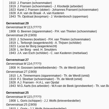
1910
J. Fransen (schoenmaker)
1919
J. Fransen (schoenmaker) - J. Klootwijk (arbeider)
1923
Karel J. Fransen (stoker) - Johannes Fransent (schoenmaker)
1928
A.H. van de Braak - A. van Kasteren
1943
Th. Opstraat (koopman) - J. Vorstenbosch (opperman)
Gervenstraat 29
Gervenstraat M 113 (????)
1908
G. Beenen (sigarenmaker) - P.H. van Thielen (schoenmaker)
Gervenstraat 29 (1909)
1910
J. Scheeres (koetsier) - P.H. van Thielen (schoenmaker)
1919
L. Terborgh (wagenknecht) - A. Thijsen (schilder)
1923
Lucas ter Borg (wagenknecht)
1928
L. ter Borg - wed. H. Smulders
1943
J.A. van Esch (schilder) - C. van Kasteren (metselaar)
Gervenstraat 27
Gervenstraat M 114 (????)
1908
H. Goossen (winkelbediende) - Th. de Werdt (smid)
Gervenstraat 27 (1909)
1910
L.A. Timmermans (sigarenmaker) - Th. de Werdt (smid)
1919
P.J. Stoetser (schoenmaker) - Th. de Werdt (smid)
1928
A.J. Fransen - H.A.L. van Opstal
1943
M.G. Aarts (los arbeider) - W.A van de Beek (grondwerker) - Th. van B
Gervenstraat 25
Gervenstraat M 115 (????)
1908
L. Goris (schipper) - J.J. Wolfs (brievenbesteller)
Gervenstraat 25 (1909)
1910
L. Goris - J.J. Wolfs (brievenbesteller)