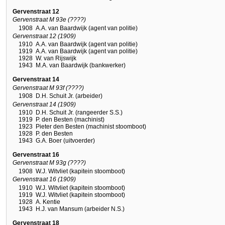
Gervenstraat 12
Gervenstraat M 93e (????)
1908
A.A. van Baardwijk (agent van politie)
Gervenstraat 12 (1909)
1910
A.A. van Baardwijk (agent van politie)
1919
A.A. van Baardwijk (agent van politie)
1928
W. van Rijswijk
1943
M.A. van Baardwijk (bankwerker)
Gervenstraat 14
Gervenstraat M 93f (????)
1908
D.H. Schuit Jr. (arbeider)
Gervenstraat 14 (1909)
1910
D.H. Schuit Jr. (rangeerder S.S.)
1919
P. den Besten (machinist)
1923
Pieter den Besten (machinist stoomboot)
1928
P. den Besten
1943
G.A. Boer (uitvoerder)
Gervenstraat 16
Gervenstraat M 93g (????)
1908
W.J. Witvliet (kapitein stoomboot)
Gervenstraat 16 (1909)
1910
W.J. Witvliet (kapitein stoomboot)
1919
W.J. Witvliet (kapitein stoomboot)
1928
A. Kentie
1943
H.J. van Mansum (arbeider N.S.)
Gervenstraat 18