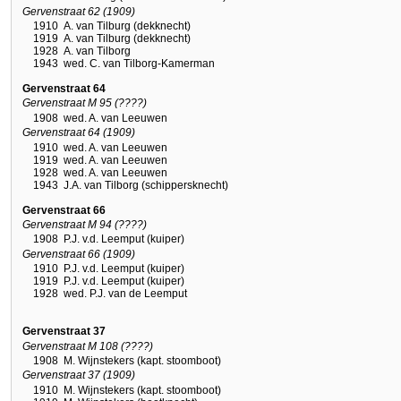
Gervenstraat 62 (1909)
1910
A. van Tilburg (dekknecht)
1919
A. van Tilburg (dekknecht)
1928
A. van Tilborg
1943
wed. C. van Tilborg-Kamerman
Gervenstraat 64
Gervenstraat M 95 (????)
1908
wed. A. van Leeuwen
Gervenstraat 64 (1909)
1910
wed. A. van Leeuwen
1919
wed. A. van Leeuwen
1928
wed. A. van Leeuwen
1943
J.A. van Tilborg (schippersknecht)
Gervenstraat 66
Gervenstraat M 94 (????)
1908
P.J. v.d. Leemput (kuiper)
Gervenstraat 66 (1909)
1910
P.J. v.d. Leemput (kuiper)
1919
P.J. v.d. Leemput (kuiper)
1928
wed. P.J. van de Leemput
Gervenstraat 37
Gervenstraat M 108 (????)
1908
M. Wijnstekers (kapt. stoomboot)
Gervenstraat 37 (1909)
1910
M. Wijnstekers (kapt. stoomboot)