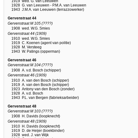
1919
wed. G. van Leeuwen
1928
G. van Leeuwen - P.M.A. van Leeuwen
1943
J.M.A. van Leeuwen (terrazzowerker)
Gervenstraat 44
Gervenstraat M 105 (????)
1908
wed. W.G. Smies
Gervenstraat 44 (1909)
1910
wed. W.G. Smies
1919
C. Koenen (agent van politie)
1928
M. Versteeg
1943
W. Patings (opperman)
Gervenstraat 46
Gervenstraat M 104 (????)
1908
A. v.d. Bosch (schipper)
Gervenstraat 46 (1909)
1910
A. van den Bosch (schipper)
1919
A. van den Bosch (schipper)
1923
Antony van den Bosch (zonder)
1928
A. v.d. Bosch
1943
P.L. van Bergen (fabrieksarbeider)
Gervenstraat 48
Gervenstraat M 103 (????)
1908
H. Davids (loopknecht)
Gervenstraat 48 (1909)
1910
H. Davids (loopknecht)
1919
D. de Heijer (boekbinder)
1928
wed. J. van Wijk