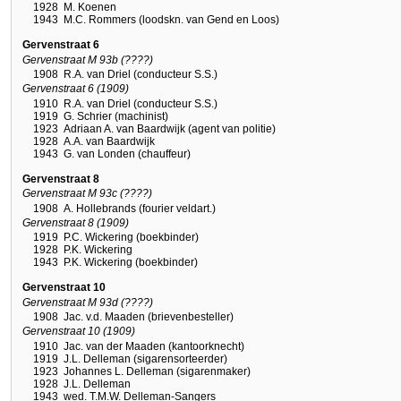
1928
M. Koenen
1943
M.C. Rommers (loodskn. van Gend en Loos)
Gervenstraat 6
Gervenstraat M 93b (????)
1908
R.A. van Driel (conducteur S.S.)
Gervenstraat 6 (1909)
1910
R.A. van Driel (conducteur S.S.)
1919
G. Schrier (machinist)
1923
Adriaan A. van Baardwijk (agent van politie)
1928
A.A. van Baardwijk
1943
G. van Londen (chauffeur)
Gervenstraat 8
Gervenstraat M 93c (????)
1908
A. Hollebrands (fourier veldart.)
Gervenstraat 8 (1909)
1919
P.C. Wickering (boekbinder)
1928
P.K. Wickering
1943
P.K. Wickering (boekbinder)
Gervenstraat 10
Gervenstraat M 93d (????)
1908
Jac. v.d. Maaden (brievenbesteller)
Gervenstraat 10 (1909)
1910
Jac. van der Maaden (kantoorknecht)
1919
J.L. Delleman (sigarensorteerder)
1923
Johannes L. Delleman (sigarenmaker)
1928
J.L. Delleman
1943
wed. T.M.W. Delleman-Sangers