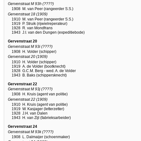
Gervenstraat M 93h (????)
1908
M. van Peer (rangeerder S.S.)
Gervenstraat 18 (1909)
1910
M. van Peer (rangeerder S.S.)
1919
P. Struik (rijwielreperateur)
1928
R. van Mondfrans
1943
J.I. van den Dungen (expeditiebode)
Gervenstraat 20
Gervenstraat M 93i (????)
1908
H. Volder (schipper)
Gervenstraat 20 (1909)
1910
H. Volder (schipper)
1919
A. de Volder (bootknecht)
1928
G.C.M. Berg - wed. A. de Volder
1943
B. Baks (schippersknecht)
Gervenstraat 22
Gervenstraat M 93j (????)
1908
H. Kruis (agent van politie)
Gervenstraat 22 (1909)
1910
H. Kruis (agent van politie)
1919
W. Kasjager (letterzetter)
1928
J.H. van Dalen
1943
H. van Zijl (fabrieksarbeider)
Gervenstraat 24
Gervenstraat M 93k (????)
1908
L. Dalmaijer (schoenmaker)