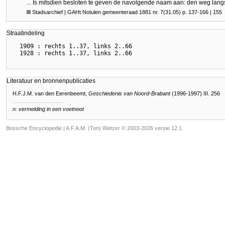
... Is mitsdien besloten te geven de navolgende naam aan: den weg lan
Stadsarchief | GAHt Notulen gemeenteraad 1881 nr. 7(31.05) p. 137-166 | 155
Straatindeling
  1909 : rechts 1..37, links 2..66

Literatuur en bronnenpublicaties
H.F.J.M. van den Eerenbeemt,
Geschiedenis van Noord-Brabant
(1996-1997) III. 256
n: vermelding in een voetnoot
Bossche Encyclopedie |
A.F.A.M. (Ton) Wetzer © 2003-2026 versie 12.1