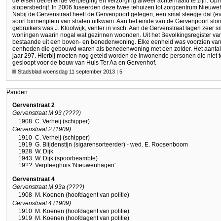
de eisen betreffende verpleging en verzorging alweer achterhaald te zijn. Op
slopersbedrijf. In 2006 fuseerden deze twee tehuizen tot zorgcentrum Nieuwe
Nabij de Gervenstraat heeft de Gervenpoort gelegen, een smal steegje dat (ev
soort binnenplein van straten uitkwam. Aan het einde van de Gervenpoort st
gebruikers was J. Klootwijk, venter in visch. Aan de Gervenstraat lagen zeer 
woningen waarin nogal wat gezinnen woonden. Uit het Bevolkingsregister van
bestaande uit een boven- en benedenwoning. Elke eenheid was voorzien van
eenheden die gebouwd waren als benedenwoning met een zolder. Het aantal 
jaar 297. Hierbij moeten nog geteld worden de inwonende personen die niet to
gesloopt voor de bouw van Huis Ter Aa en Gervenhof.
Stadsblad woensdag 11 september 2013 | 5
Panden
Gervenstraat 2
Gervenstraat M 93 (????)
1908
C. Verheij (schipper)
Gervenstraat 2 (1909)
1910
C. Verheij (schipper)
1919
G. Blijdenstijn (sigarensorteerder) - wed. E. Roosenboom
1928
W. Dijk
1943
W. Dijk (spoorbeambte)
19??
Verpleeghuis 'Nieuwenhagen'
Gervenstraat 4
Gervenstraat M 93a (????)
1908
M. Koenen (hoofdagent van politie)
Gervenstraat 4 (1909)
1910
M. Koenen (hoofdagent van politie)
1919
M. Koenen (hoofdagent van politie)