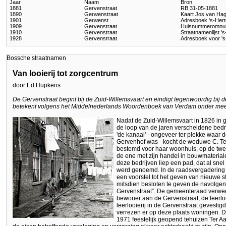
Jaar
Naam
Bron
1881
Gervenstraat
RB 31-05-1881
1890
Gerwenstraat
Kaart Jos van Ha
1901
Gerwenst
Adresboek 's-Her
1909
Gervenstraat
Huisnummeromnu
1910
Gervenstraat
Straatnamenlijst 
1928
Gervenstraat
Adresboek voor '
Bossche straatnamen
Van looierij tot zorgcentrum
door Ed Hupkens
De Gervenstraat begint bij de Zuid-Willemsvaart en eindigt tegenwoordig bij 
betekent volgens het Middelnederlands Woordenboek van Verdam onder meer l
Nadat de Zuid-Willemsvaart in 1826 in 
de loop van de jaren verscheidene bedri
'de kanaal' - ongeveer ter plekke waar 
Gervenhof was - kocht de weduwe C. Te
bestemd voor haar woonhuis, op de twe
de ene met zijn handel in bouwmateriale
deze bedrijven liep een pad, dat al sne
werd genoemd. In de raadsvergadering
een voorstel tot het geven van nieuwe st
mitsdien besloten te geven de navolge
Gervenstraat”. De gemeenteraad verwee
bewoner aan de Gervenstraat, de leerloo
leerlooierij in de Gervenstraat gevesti
verrezen er op deze plaats woningen. 
1971 feestelijk geopend tehuizen Ter Aa