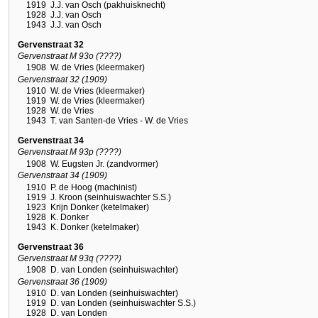
1919
J.J. van Osch (pakhuisknecht)
1928
J.J. van Osch
1943
J.J. van Osch
Gervenstraat 32
Gervenstraat M 93o (????)
1908
W. de Vries (kleermaker)
Gervenstraat 32 (1909)
1910
W. de Vries (kleermaker)
1919
W. de Vries (kleermaker)
1928
W. de Vries
1943
T. van Santen-de Vries - W. de Vries
Gervenstraat 34
Gervenstraat M 93p (????)
1908
W. Eugsten Jr. (zandvormer)
Gervenstraat 34 (1909)
1910
P. de Hoog (machinist)
1919
J. Kroon (seinhuiswachter S.S.)
1923
Krijn Donker (ketelmaker)
1928
K. Donker
1943
K. Donker (ketelmaker)
Gervenstraat 36
Gervenstraat M 93q (????)
1908
D. van Londen (seinhuiswachter)
Gervenstraat 36 (1909)
1910
D. van Londen (seinhuiswachter)
1919
D. van Londen (seinhuiswachter S.S.)
1928
D. van Londen