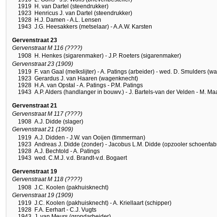
1919
H. van Dartel (steendrukker)
1923
Henricus J. van Dartel (steendrukker)
1928
H.J. Damen - A.L. Lensen
1943
J.G. Heesakkers (metselaar) - A.A.W. Karsten
Gervenstraat 23
Gervenstraat M 116 (????)
1908
H. Henkes (sigarenmaker) - J.P. Roeters (sigarenmaker)
Gervenstraat 23 (1909)
1919
F. van Gaal (melkslijter) - A. Patings (arbeider) - wed. D. Smulders (
1923
Gerardus J. van Haaren (wagenknecht)
1928
H.A. van Opstal - A. Patings - P.M. Patings
1943
A.P. Alders (handlanger in bouwv.) - J. Bartels-van der Velden - M. 
Gervenstraat 21
Gervenstraat M 117 (????)
1908
A.J. Didde (slager)
Gervenstraat 21 (1909)
1919
A.J. Didden - J.W. van Ooijen (timmerman)
1923
Andreas J. Didde (zonder) - Jacobus L.M. Didde (opzooler schoenfab
1928
A.J. Bechtold - A. Patings
1943
wed. C.M.J. v.d. Brandt-v.d. Bogaert
Gervenstraat 19
Gervenstraat M 118 (????)
1908
J.C. Koolen (pakhuisknecht)
Gervenstraat 19 (1909)
1919
J.C. Koolen (pakhuisknecht) - A. Kriellaart (schipper)
1928
F.A. Eerhart - C.J. Vugts
1943
J. van Meurs (grondarbeider)