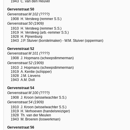
1943
C. van den Heuvel
Gervenstraat 50
Gervenstraat M 102 (????)
1908
H. Versteeg (remmer S.S.)
Gervenstraat 50 (1909)
1910
H. Versteeg (remmer S.S.)
1919
H. Versteeg (arb.-remmer S.S.)
1928
H. Pijnenburg
1943
J.P. Stuiver (borstelmaker) - W.M. Stuiver (opperman)
Gervenstraat 52
Gervenstraat M 101 (????)
1908
J. Hopmans (scheepstimmerman)
Gervenstraat 52 (1909)
1910
J. Hopmans (scheepstimmerman)
1919
A. Kentie (schipper)
1928
J.M. Lievens
1943
A.M. Doll
Gervenstraat 54
Gervenstraat M 100 (????)
1908
J. Kroon (wisselwachter S.S.)
Gervenstraat 54 (1909)
1910
J. Kroon (wisselwachter S.S.)
1919
H. Verhoeven (handelsreiziger)
1928
Th. van der Meulen
1943
M. Broeren (loswerkman)
Gervenstraat 56