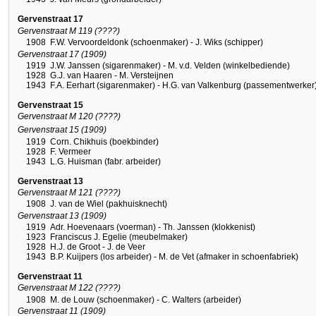
Gervenstraat 17
Gervenstraat M 119 (????)
1908
F.W. Vervoordeldonk (schoenmaker) - J. Wiks (schipper)
Gervenstraat 17 (1909)
1919
J.W. Janssen (sigarenmaker) - M. v.d. Velden (winkelbediende)
1928
G.J. van Haaren - M. Versteijnen
1943
F.A. Eerhart (sigarenmaker) - H.G. van Valkenburg (passementwerker
Gervenstraat 15
Gervenstraat M 120 (????)
Gervenstraat 15 (1909)
1919
Corn. Chikhuis (boekbinder)
1928
F. Vermeer
1943
L.G. Huisman (fabr. arbeider)
Gervenstraat 13
Gervenstraat M 121 (????)
1908
J. van de Wiel (pakhuisknecht)
Gervenstraat 13 (1909)
1919
Adr. Hoevenaars (voerman) - Th. Janssen (klokkenist)
1923
Franciscus J. Egelie (meubelmaker)
1928
H.J. de Groot - J. de Veer
1943
B.P. Kuijpers (los arbeider) - M. de Vet (afmaker in schoenfabriek)
Gervenstraat 11
Gervenstraat M 122 (????)
1908
M. de Louw (schoenmaker) - C. Walters (arbeider)
Gervenstraat 11 (1909)