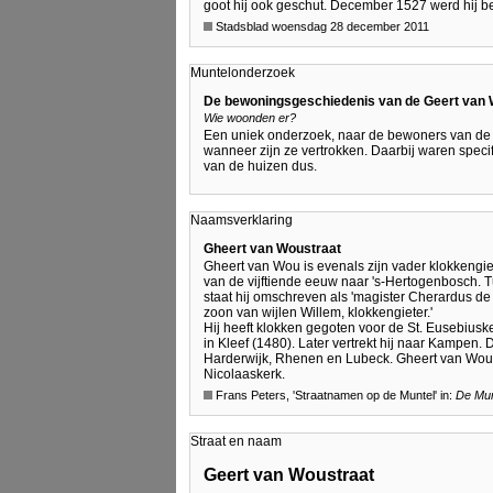
goot hij ook geschut. December 1527 werd hij b
Stadsblad woensdag 28 december 2011
Muntelonderzoek
De bewoningsgeschiedenis van de Geert van 
Wie woonden er?
Een uniek onderzoek, naar de bewoners van de 
wanneer zijn ze vertrokken. Daarbij waren speci
van de huizen dus.
Naamsverklaring
Gheert van Woustraat
Gheert van Wou is evenals zijn vader klokkengiet
van de vijftiende eeuw naar 's-Hertogenbosch. T
staat hij omschreven als 'magister Cherardus de
zoon van wijlen Willem, klokkengieter.'
Hij heeft klokken gegoten voor de St. Eusebius
in Kleef (1480). Later vertrekt hij naar Kampen
Harderwijk, Rhenen en Lubeck. Gheert van Wou ov
Nicolaaskerk.
Frans Peters, 'Straatnamen op de Muntel' in:
De Munt
Straat en naam
Geert van Woustraat