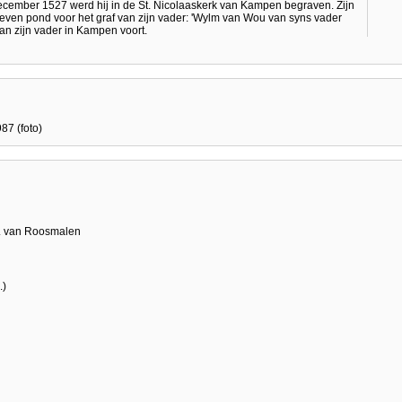
december 1527 werd hij in de St. Nicolaaskerk van Kampen begraven. Zijn
zeven pond voor het graf van zijn vader: 'Wylm van Wou van syns vader
 van zijn vader in Kampen voort.
87 (foto)
M. van Roosmalen
.)