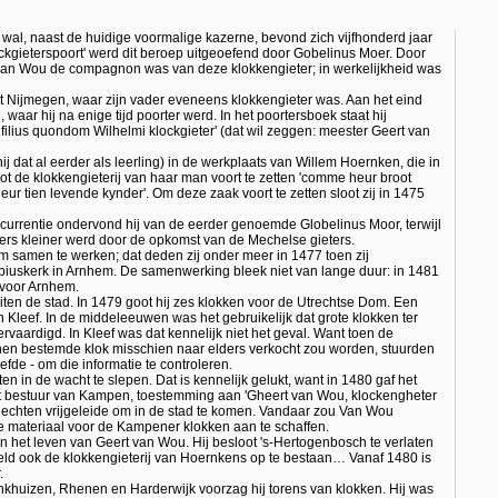
 wal, naast de huidige voormalige kazerne, bevond zich vijfhonderd jaar
ockgieterspoort' werd dit beroep uitgeoefend door Gobelinus Moer. Door
van Wou de compagnon was van deze klokkengieter; in werkelijkheid was
it Nijmegen, waar zijn vader eveneens klokkengieter was. Aan het eind
aar hij na enige tijd poorter werd. In het poortersboek staat hij
ilius quondom Wilhelmi klockgieter' (dat wil zeggen: meester Geert van
 dat al eerder als leerling) in de werkplaats van Willem Hoernken, die in
t de klokkengieterij van haar man voort te zetten 'comme heur broot
ur tien levende kynder'. Om deze zaak voort te zetten sloot zij in 1475
urrentie ondervond hij van de eerder genoemde Globelinus Moor, terwijl
ers kleiner werd door de opkomst van de Mechelse gieters.
 samen te werken; dat deden zij onder meer in 1477 toen zij
ebiuskerk in Arnhem. De samenwerking bleek niet van lange duur: in 1481
 voor Arnhem.
en de stad. In 1479 goot hij zes klokken voor de Utrechtse Dom. Een
 in Kleef. In de middeleeuwen was het gebruikelijk dat grote klokken ter
vervaardigd. In Kleef was dat kennelijk niet het geval. Want toen de
hen bestemde klok misschien naar elders verkocht zou worden, stuurden
de - om die informatie te controleren.
in de wacht te slepen. Dat is kennelijk gelukt, want in 1480 gaf het
et bestuur van Kampen, toestemming aan 'Gheert van Wou, klockengheter
echten vrijgeleide om in de stad te komen. Vandaar zou Van Wou
 materiaal voor de Kampener klokken aan te schaffen.
 het leven van Geert van Wou. Hij besloot 's-Hertogenbosch te verlaten
hield ook de klokkengieterij van Hoernkens op te bestaan… Vanaf 1480 is
.
nkhuizen, Rhenen en Harderwijk voorzag hij torens van klokken. Hij was