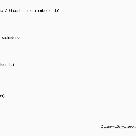
nna M. Groenheim (kantoorbediende)
 wielrijders)
legrafie)
er)
Gemeentelijk monumen