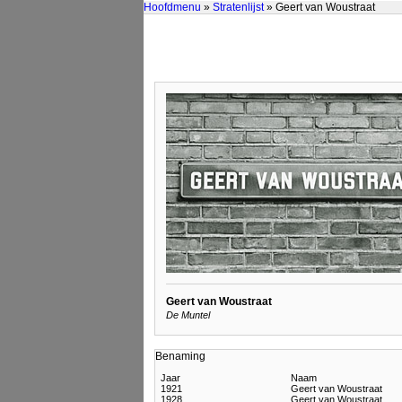
Hoofdmenu
»
Stratenlijst
» Geert van Woustraat
Geert van Woustraat
De Muntel
Benaming
Jaar
Naam
1921
Geert van Woustraat
1928
Geert van Woustraat