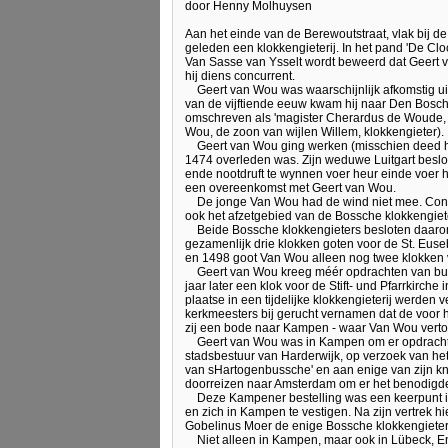
door Henny Molhuysen
Aan het einde van de Berewoutstraat, vlak bij de
geleden een klokkengieterij. In het pand 'De Cl
Van Sasse van Ysselt wordt beweerd dat Geert 
hij diens concurrent.
Geert van Wou was waarschijnlijk afkomstig u
van de vijftiende eeuw kwam hij naar Den Bosch, w
omschreven als 'magister Cherardus de Woude, f
Wou, de zoon van wijlen Willem, klokkengieter).
Geert van Wou ging werken (misschien deed hij
1474 overleden was. Zijn weduwe Luitgart besloo
ende nootdruft te wynnen voer heur einde voer he
een overeenkomst met Geert van Wou.
De jonge Van Wou had de wind niet mee. Conc
ook het afzetgebied van de Bossche klokkengiet
Beide Bossche klokkengieters besloten daarom
gezamenlijk drie klokken goten voor de St. Eus
en 1498 goot Van Wou alleen nog twee klokken
Geert van Wou kreeg méér opdrachten van buit
jaar later een klok voor de Stift- und Pfarrkirche
plaatse in een tijdelijke klokkengieterij werden 
kerkmeesters bij gerucht vernamen dat de voor 
zij een bode naar Kampen - waar Van Wou vertoef
Geert van Wou was in Kampen om er opdrachten 
stadsbestuur van Harderwijk, op verzoek van h
van sHartogenbussche' en aan enige van zijn kn
doorreizen naar Amsterdam om er het benodigde
Deze Kampener bestelling was een keerpunt in
en zich in Kampen te vestigen. Na zijn vertrek 
Gobelinus Moer de enige Bossche klokkengieter
Niet alleen in Kampen, maar ook in Lübeck, E