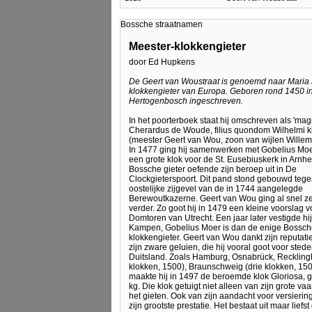
Bossche straatnamen
Meester-klokkengieter
door Ed Hupkens
De Geert van Woustraat is genoemd naar Maria 
klokkengieter van Europa. Geboren rond 1450 in w
Hertogenbosch ingeschreven.
In het poorterboek staat hij omschreven als 'mag
Cherardus de Woude, filius quondom Wilhelmi kl
(meester Geert van Wou, zoon van wijlen Willem,
In 1477 ging hij samenwerken met Gobelius Moer
een grote klok voor de St. Eusebiuskerk in Arnh
Bossche gieter oefende zijn beroep uit in De
Clockgieterspoort. Dit pand stond gebouwd teg
oostelijke zijgevel van de in 1744 aangelegde
Berewoutkazerne. Geert van Wou ging al snel ze
verder. Zo goot hij in 1479 een kleine voorslag v
Domtoren van Utrecht. Een jaar later vestigde hij
Kampen, Gobelius Moer is dan de enige Bossc
klokkengieter. Geert van Wou dankt zijn reputati
zijn zware geluien, die hij vooral goot voor stede
Duitsland. Zoals Hamburg, Osnabrück, Reckling
klokken, 1500), Braunschweig (drie klokken, 1500
maakte hij in 1497 de beroemde klok Gloriosa, 
kg. Die klok getuigt niet alleen van zijn grote va
het gieten. Ook van zijn aandacht voor versieri
zijn grootste prestatie. Het bestaat uit maar lie