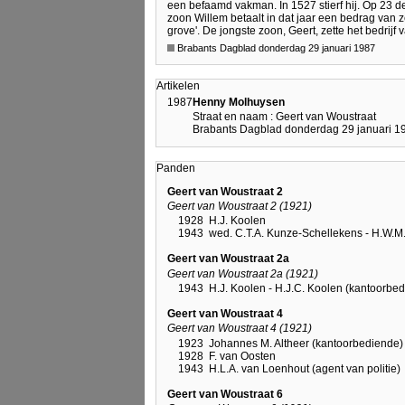
een befaamd vakman. In 1527 stierf hij. Op 23 
zoon Willem betaalt in dat jaar een bedrag van 
grove'. De jongste zoon, Geert, zette het bedrijf
Brabants Dagblad donderdag 29 januari 1987
Artikelen
1987
Henny Molhuysen
Straat en naam : Geert van Woustraat
Brabants Dagblad donderdag 29 januari 19
Panden
Geert van Woustraat 2
Geert van Woustraat 2 (1921)
1928
H.J. Koolen
1943
wed. C.T.A. Kunze-Schellekens - H.W.
Geert van Woustraat 2a
Geert van Woustraat 2a (1921)
1943
H.J. Koolen - H.J.C. Koolen (kantoorbed
Geert van Woustraat 4
Geert van Woustraat 4 (1921)
1923
Johannes M. Altheer (kantoorbediende)
1928
F. van Oosten
1943
H.L.A. van Loenhout (agent van politie)
Geert van Woustraat 6