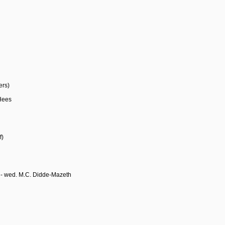
ers)
 Hees
f)
 - wed. M.C. Didde-Mazeth