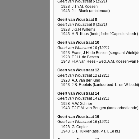
Geert van Woustraat 6 (1921)
1928
J.Th.M. Koesen
1943
J.L. Blank (ambtenaar)
Geert van Woustraat 8
Geert van Woustraat 8 (1921)
1928
J.G.H Willems
1943
H.R. Kuus (bedrijfschef Capsules bedr.)
Geert van Woustraat 10
Geert van Woustraat 10 (1921)
1923
Frans, J.H. de Besten (sergeant Wielrijd
1928
F.J.H. de Besten
1943
Fr.P. van Hees - wed. A.M. Koesen-van
Geert van Woustraat 12
Geert van Woustraat 12 (1921)
1928
A.J. van der Kind
1943
J.B. Roelofs (kantoorbed. L. en W. bedrij
Geert van Woustraat 14
Geert van Woustraat 14 (1921)
1928
A.W. Schrier
1943
F.J.E.M. van Beugen (kantoorbediende)
Geert van Woustraat 16
Geert van Woustraat 16 (1921)
1928
G. Copier
1943
G.T. Tukker (ass. P.T.T. 1e kl.)