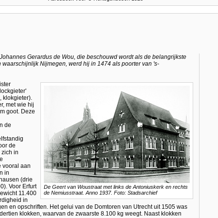
Johannes Gerardus de Wou, die beschouwd wordt als de belangrijkste
aarschijnlijk Nijmegen, werd hij in 1474 als poorter van 's-
ister
ockgieter'
 klokgieter).
, met wie hij
em goot. Deze
en de
lfstandig
oor de
 zich in
he
e vooral aan
n in
hausen (drie
). Voor Erfurt
De Geert van Woustraat met links de Antoniuskerk en rechts
gewicht 11.400
de Nemiusstraat. Anno 1937. Foto: Stadsarchief
ardigheid in
ngen en opschriften. Het gelui van de Domtoren van Utrecht uit 1505 was
fst dertien klokken, waarvan de zwaarste 8.100 kg weegt. Naast klokken