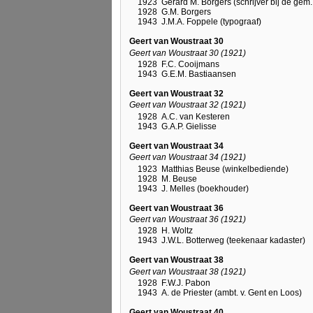
1923
Gerard M. Borgers (schrijver bij de gem. 
1928
G.M. Borgers
1943
J.M.A. Foppele (typograaf)
Geert van Woustraat 30
Geert van Woustraat 30 (1921)
1928
F.C. Cooijmans
1943
G.E.M. Bastiaansen
Geert van Woustraat 32
Geert van Woustraat 32 (1921)
1928
A.C. van Kesteren
1943
G.A.P. Gielisse
Geert van Woustraat 34
Geert van Woustraat 34 (1921)
1923
Matthias Beuse (winkelbediende)
1928
M. Beuse
1943
J. Melles (boekhouder)
Geert van Woustraat 36
Geert van Woustraat 36 (1921)
1928
H. Woltz
1943
J.W.L. Botterweg (teekenaar kadaster)
Geert van Woustraat 38
Geert van Woustraat 38 (1921)
1928
F.W.J. Pabon
1943
A. de Priester (ambt. v. Gent en Loos)
Geert van Woustraat 40