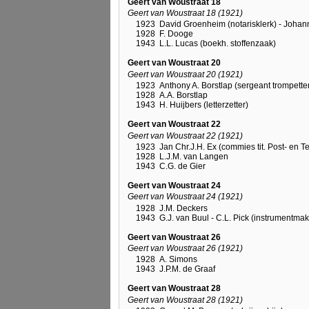
Geert van Woustraat 18
Geert van Woustraat 18 (1921)
1923
David Groenheim (notarisklerk) - Joha
1928
F. Dooge
1943
L.L. Lucas (boekh. stoffenzaak)
Geert van Woustraat 20
Geert van Woustraat 20 (1921)
1923
Anthony A. Borstlap (sergeant trompetter
1928
A.A. Borstlap
1943
H. Huijbers (letterzetter)
Geert van Woustraat 22
Geert van Woustraat 22 (1921)
1923
Jan Chr.J.H. Ex (commies tit. Post- en Te
1928
L.J.M. van Langen
1943
C.G. de Gier
Geert van Woustraat 24
Geert van Woustraat 24 (1921)
1928
J.M. Deckers
1943
G.J. van Buul - C.L. Pick (instrumentmak
Geert van Woustraat 26
Geert van Woustraat 26 (1921)
1928
A. Simons
1943
J.P.M. de Graaf
Geert van Woustraat 28
Geert van Woustraat 28 (1921)