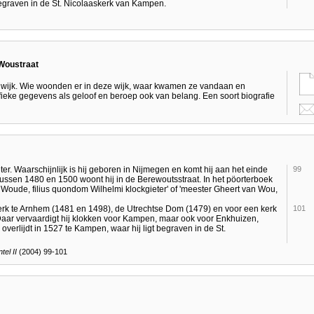
egraven in de St. Nicolaaskerk van Kampen.
Woustraat
wijk. Wie woonden er in deze wijk, waar kwamen ze vandaan en
fieke gegevens als geloof en beroep ook van belang. Een soort biografie
er. Waarschijnlijk is hij geboren in Nijmegen en komt hij aan het einde
99
ussen 1480 en 1500 woont hij in de Berewoutsstraat. In het pöorterboek
 Woude, filius quondom Wilhelmi klockgieter' of 'meester Gheert van Wou,
kerk te Arnhem (1481 en 1498), de Utrechtse Dom (1479) en voor een kerk
101
. Daar vervaardigt hij klokken voor Kampen, maar ook voor Enkhuizen,
erlijdt in 1527 te Kampen, waar hij ligt begraven in de St.
el II
(2004) 99-101