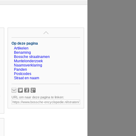
Op deze pagina
Artikelen
Benaming
Bossche straatnamen
Muntelonderzoek
Naamsverklaring
Panden
Postcodes
Straat en naam
URL om naar deze pagina te linken: