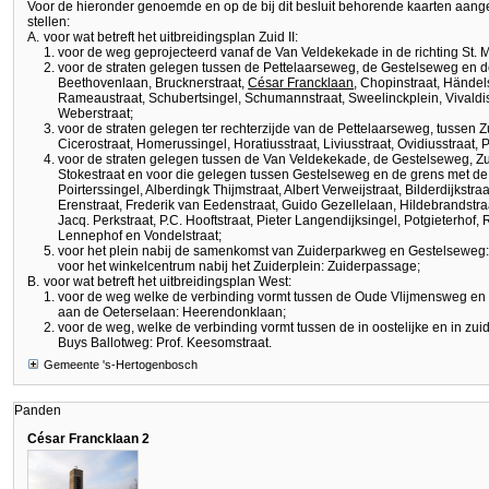
Voor de hieronder genoemde en op de bij dit besluit behorende kaarten aang
stellen:
A.
voor wat betreft het uitbreidingsplan Zuid II:
voor de weg geprojecteerd vanaf de Van Veldekekade in de richting St. 
voor de straten gelegen tussen de Pettelaarseweg, de Gestelseweg en d
Beethovenlaan, Brucknerstraat,
César Francklaan
, Chopinstraat, Händel
Rameaustraat, Schubertsingel, Schumannstraat, Sweelinckplein, Vivaldis
Weberstraat;
voor de straten gelegen ter rechterzijde van de Pettelaarseweg, tussen
Cicerostraat, Homerussingel, Horatiusstraat, Liviusstraat, Ovidiusstraat, Pl
voor de straten gelegen tussen de Van Veldekekade, de Gestelseweg, Z
Stokestraat en voor die gelegen tussen Gestelseweg en de grens met 
Poirterssingel, Alberdingk Thijmstraat, Albert Verweijstraat, Bilderdijkstr
Erenstraat, Frederik van Eedenstraat, Guido Gezellelaan, Hildebrandstraa
Jacq. Perkstraat, P.C. Hooftstraat, Pieter Langendijksingel, Potgieterhof
Lennephof en Vondelstraat;
voor het plein nabij de samenkomst van Zuiderparkweg en Gestelseweg: 
voor het winkelcentrum nabij het Zuiderplein: Zuiderpassage;
B.
voor wat betreft het uitbreidingsplan West:
voor de weg welke de verbinding vormt tussen de Oude Vlijmensweg en 
aan de Oeterselaan: Heerendonklaan;
voor de weg, welke de verbinding vormt tussen de in oostelijke en in zui
Buys Ballotweg: Prof. Keesomstraat.
Gemeente 's-Hertogenbosch
Panden
César Francklaan 2