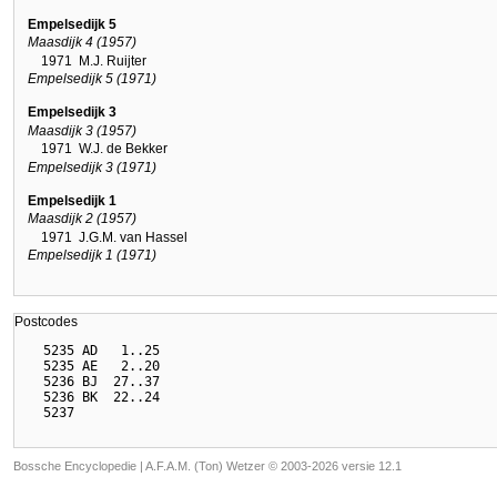
Empelsedijk 5
Maasdijk 4 (1957)
1971
M.J. Ruijter
Empelsedijk 5 (1971)
Empelsedijk 3
Maasdijk 3 (1957)
1971
W.J. de Bekker
Empelsedijk 3 (1971)
Empelsedijk 1
Maasdijk 2 (1957)
1971
J.G.M. van Hassel
Empelsedijk 1 (1971)
Postcodes
  5235 AD   1..25

  5235 AE   2..20

  5236 BJ  27..37

  5236 BK  22..24

Bossche Encyclopedie |
A.F.A.M. (Ton) Wetzer © 2003-2026 versie 12.1