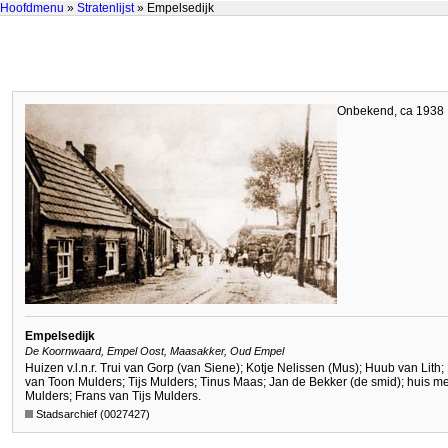
Hoofdmenu
»
Stratenlijst
» Empelsedijk
Onbekend, ca 1938
Empelsedijk
De Koornwaard, Empel Oost, Maasakker, Oud Empel
Huizen v.l.n.r. Trui van Gorp (van Siene); Kotje Nelissen (Mus); Huub van Lith
van Toon Mulders; Tijs Mulders; Tinus Maas; Jan de Bekker (de smid); huis m
Mulders; Frans van Tijs Mulders.
Stadsarchief (0027427)