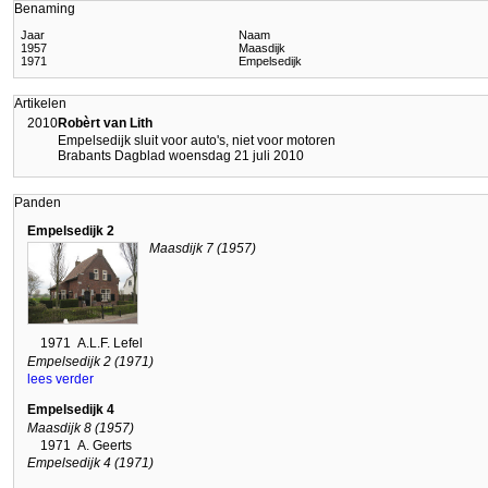
Benaming
Jaar
Naam
1957
Maasdijk
1971
Empelsedijk
Artikelen
2010
Robèrt van Lith
Empelsedijk sluit voor auto's, niet voor motoren
Brabants Dagblad woensdag 21 juli 2010
Panden
Empelsedijk 2
Maasdijk 7 (1957)
1971
A.L.F. Lefel
Empelsedijk 2 (1971)
lees verder
Empelsedijk 4
Maasdijk 8 (1957)
1971
A. Geerts
Empelsedijk 4 (1971)