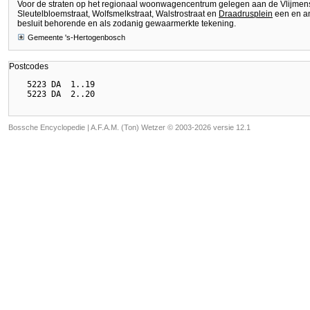
Voor de straten op het regionaal woonwagencentrum gelegen aan de Vlijmens
Sleutelbloemstraat, Wolfsmelkstraat, Walstrostraat en
Draadrusplein
een en an
besluit behorende en als zodanig gewaarmerkte tekening.
Gemeente 's-Hertogenbosch
Postcodes
  5223 DA  1..19

Bossche Encyclopedie |
A.F.A.M. (Ton) Wetzer © 2003-2026 versie 12.1