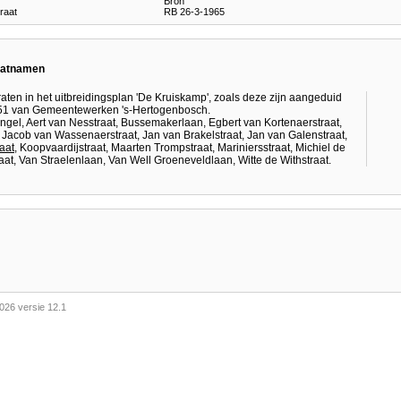
Bron
raat
RB 26-3-1965
raatnamen
aten in het uitbreidingsplan 'De Kruiskamp', zoals deze zijn aangeduid
28551 van Gemeentewerken 's-Hertogenbosch.
ingel, Aert van Nesstraat, Bussemakerlaan, Egbert van Kortenaerstraat,
, Jacob van Wassenaerstraat, Jan van Brakelstraat, Jan van Galenstraat,
aat
, Koopvaardijstraat, Maarten Trompstraat, Mariniersstraat, Michiel de
straat, Van Straelenlaan, Van Well Groeneveldlaan, Witte de Withstraat.
026 versie 12.1