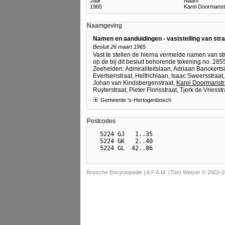
Jaar
Naam
1965
Karel Doormanst
Naamgeving
Namen en aanduidingen - vaststelling van st
Besluit 26 maart 1965
Vast te stellen de hierna vermelde namen van str
op de bij dit besluit behorende tekening no. 
Zeehelden: Admiraliteitslaan, Adriaan Banckerts
Evertsenstraat, Helfrichlaan, Isaac Sweersstraat
Johan van Kindsbergenstraat,
Karel Doormanstr
Ruyterstraat, Pieter Florisstraat, Tjerk de Vries
Gemeente 's-Hertogenbosch
Postcodes
  5224 GJ   1..35

  5224 GK   2..40

Bossche Encyclopedie |
A.F.A.M. (Ton) Wetzer © 2003-2