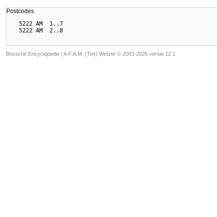
Postcodes
  5222 AM  1..7

Bossche Encyclopedie |
A.F.A.M. (Ton) Wetzer © 2003-2026 versie 12.1