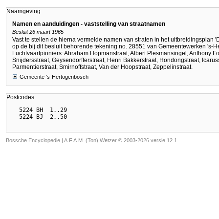
Naamgeving
Namen en aanduidingen - vaststelling van straatnamen
Besluit 26 maart 1965
Vast te stellen de hierna vermelde namen van straten in het uitbreidingsplan 
op de bij dit besluit behorende tekening no. 28551 van Gemeentewerken 's-
Luchtvaartpioniers: Abraham Hopmanstraat, Albert Plesmansingel, Anthony Fo
Snijdersstraat, Geysendorfferstraat, Henri Bakkerstraat, Hondongstraat, Icaruss
Parmentierstraat, Smirnoffstraat, Van der Hoopstraat, Zeppelinstraat.
Gemeente 's-Hertogenbosch
Postcodes
  5224 BH  1..29

Bossche Encyclopedie |
A.F.A.M. (Ton) Wetzer © 2003-2026 versie 12.1