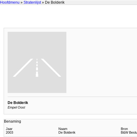
Hoofdmenu
»
Stratenlijst
» De Bolderik
De Bolderik
Empel Oost
Benaming
Jaar
Naam
Bron
2003
De Bolderik
B&W Beslui