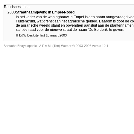
Raadsbesluiten
2003
Straatnaamgeving in Empel-Noord
In het kader van de woningbouw in Empel is een naam aangevraagd voor 
Fluitenkruid, wat grenst aan het agrarische gebied. Daarom is door de 
de agrarische wereld stamt en bovendien aansluit aan de plantennamen 
stelt de raad voor de nieuwe straat de naam 'De Bolderik' te geven.
B&W Besluitenlijst 18 maart 2003
Bossche Encyclopedie |
A.F.A.M. (Ton) Wetzer © 2003-2026 versie 12.1