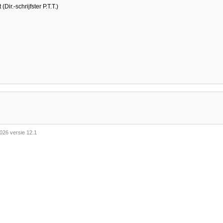
Dir.-schrijfster P.T.T.)
026 versie 12.1