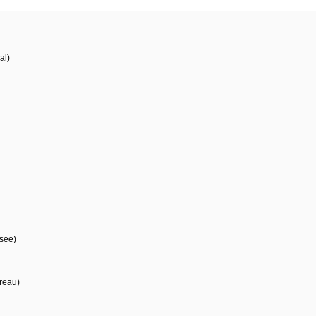
al)
see)
reau)