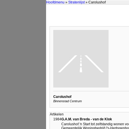
Hoofdmenu
»
Stratenlijst
» Carolushof
Carolushof
Binnenstad Centrum
Artikelen
1984
G.A.M. van Breda - van de Klok
Carolushof.'n Start tot zelfstandig wonen v
Gemeentelijk Woningbedrijf ('s-Hertogenb