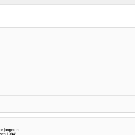
oor jongeren
osch 1984)