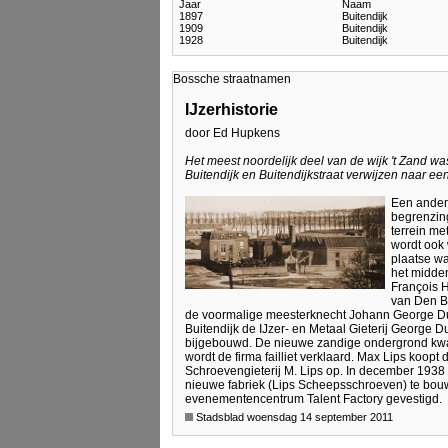
Jaar
Naam
1897
Buitendijk
1909
Buitendijk
1928
Buitendijk
Bossche straatnamen
IJzerhistorie
door Ed Hupkens
Het meest noordelijk deel van de wijk 't Zand w
Buitendijk en Buitendijkstraat verwijzen naar ee
Een andere
begrenzin
terrein me
wordt ook 
plaatse wa
het midde
François H
van Den Bo
de voormalige meesterknecht Johann George Dufay 
Buitendijk de IJzer- en Metaal Gieterij George 
bijgebouwd. De nieuwe zandige ondergrond kwa
wordt de firma failliet verklaard. Max Lips koop
Schroevengieterij M. Lips op. In december 193
nieuwe fabriek (Lips Scheepsschroeven) te bouwen
evenementencentrum Talent Factory gevestigd.
Stadsblad woensdag 14 september 2011