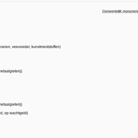
Gemeentelijk monumen
granen, veevoeder, kunstmeststoffen)
etaalgieterij)
etaalgieterij)
d, op wachtgeld)