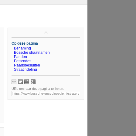
Op deze pagina
Benaming
Bossche straatnamen
Panden
Postcodes
Raadsbesluiten
Straatindeling
URL om naar deze pagina te linken: