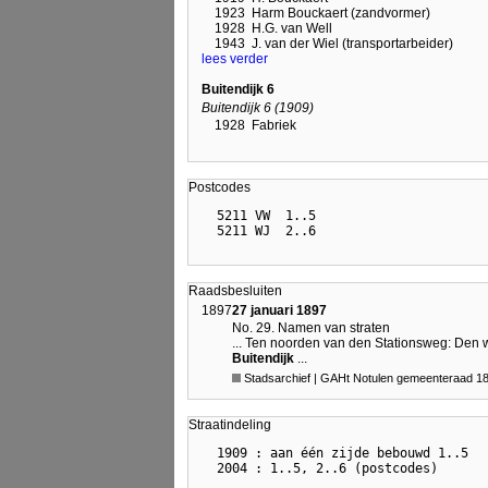
1923
Harm Bouckaert (zandvormer)
1928
H.G. van Well
1943
J. van der Wiel (transportarbeider)
lees verder
Buitendijk 6
Buitendijk 6 (1909)
1928
Fabriek
Postcodes
  5211 VW  1..5

Raadsbesluiten
1897
27 januari 1897
No. 29. Namen van straten
... Ten noorden van den Stationsweg: Den
Buitendijk
...
Stadsarchief | GAHt Notulen gemeenteraad 1897
Straatindeling
  1909 : aan één zijde bebouwd 1..5
