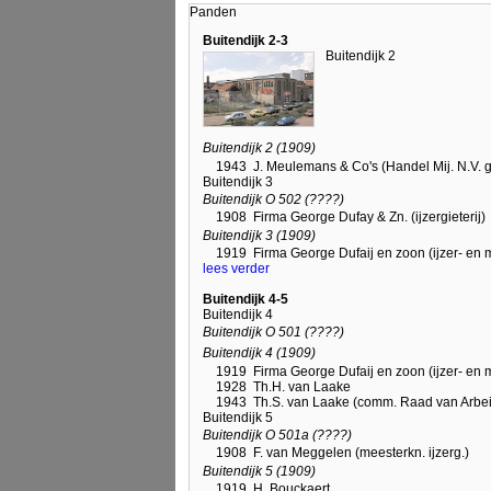
Panden
Buitendijk 2-3
Buitendijk 2
Buitendijk 2 (1909)
1943
J. Meulemans & Co's (Handel Mij. N.V. 
Buitendijk 3
Buitendijk O 502 (????)
1908
Firma George Dufay & Zn. (ijzergieterij)
Buitendijk 3 (1909)
1919
Firma George Dufaij en zoon (ijzer- en m
lees verder
Buitendijk 4-5
Buitendijk 4
Buitendijk O 501 (????)
Buitendijk 4 (1909)
1919
Firma George Dufaij en zoon (ijzer- en m
1928
Th.H. van Laake
1943
Th.S. van Laake (comm. Raad van Arbei
Buitendijk 5
Buitendijk O 501a (????)
1908
F. van Meggelen (meesterkn. ijzerg.)
Buitendijk 5 (1909)
1919
H. Bouckaert