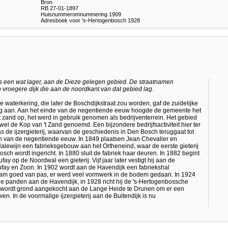
Bron
RB 27-01-1897
Huisnummeromnummering 1909
Adresboek voor 's-Hertogenbosch 1928
as een wat lager, aan de Dieze gelegen gebied. De straatnamen
n vroegere dijk die aan de noordkant van dat gebied lag.
 waterkering, die later de Boschdijkstraat zou worden, gaf de zuidelijke
g aan. Aan het einde van de negentiende eeuw hoogde de gemeente het
t zand op, het werd in gebruik genomen als bedrijventerrein. Het gebied
wel de Kop van 't Zand genoemd. Een bijzondere bedrijfsactiviteit hier ter
s de ijzergieterij, waarvan de geschiedenis in Den Bosch teruggaat tot
n van de negentiende eeuw. In 1849 plaatsen Jean Chevalier en
alewijn een fabrieksgebouw aan het Ortheneind, waar de eerste gieterij
sch wordt ingericht. In 1880 sluit de fabriek haar deuren. In 1882 begint
op de Noordwal een gieterij. Vijf jaar later vestigt hij aan de
Dufay en Zoon. In 1902 wordt aan de Havendijk een fabriekshal
m goed van pas, er werd veel vormwerk in de bodem gedaan. In 1924
t de panden aan de Havendijk, in 1928 richt hij de 's-Hertogenbossche
8 wordt grond aangekocht aan de Lange Heide te Drunen om er een
. In de voormalige ijzergieterij aan de Buitendijk is nu