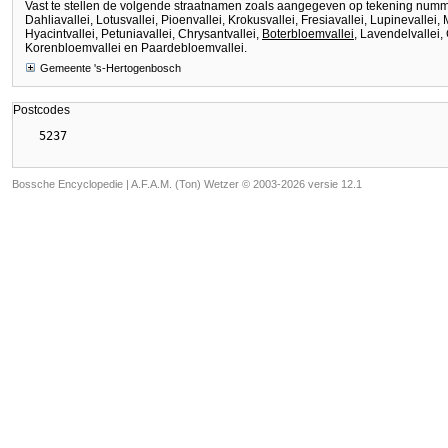
Vast te stellen de volgende straatnamen zoals aangegeven op tekening nummer 
Dahliavallei, Lotusvallei, Pioenvallei, Krokusvallei, Fresiavallei, Lupinevallei,
Hyacintvallei, Petuniavallei, Chrysantvallei,
Boterbloemvallei
, Lavendelvallei,
Korenbloemvallei en Paardebloemvallei.
Gemeente 's-Hertogenbosch
Postcodes
Bossche Encyclopedie |
A.F.A.M. (Ton) Wetzer © 2003-2026 versie 12.1