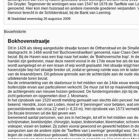
De Gruyter. Tegenover de woningen was van 1547 tot 1676 de Taeffele van 
genoemd. Hier kon men huisraad en andere roerende goederen verpanden. 
hiervoor terecht in de Schilderstraat, bij de Bank van Leening.
Stadsblad woensdag 26 augustus 2009
Bouwhistorie
Bokhovenstraatje
Dit in 1428 als steeg aangeduide straatje tussen de Orthenstraat en de Smal
stadsgracht. In 1466 wordt het 'Buchovenstraetken' genoemd, naar Claes Oem
bezat. Bij de Haven was een trap naar het water, de 'Bokhovensche trap'. In 
handel zijn gedreven, maar deze neemt vooral in de 17de eeuw toe als de k
wordt aangelegd en er een kraan of wip wordt geplaatst. Het straatje krijgt h
havenzijde liep het straatje breder uit, zodat er genoeg ruimte was om te lade
van de kraandrijvers. Dit gebouw grensde aan de achterzijde aan de oude st
uitstekende toren bezat.
Na de ontmanteling van de stadsmuur in het midden van de 14de eeuw werd
buitenzijde ervan aan particulieren verkocht. De muur zal tot op maaiveldhoo
de achtergevels van nieuwe huizen gebouwd. De funderingsresten zijn bij de 
zicht gekomen en opgemeten door J. Mosmans.
In het cijnsboek van 1520 wordt melding gemaakt van slechts één perceel: het '
bekend. Hendrik, zoon van Loden, moet er 9 'penningen' voor betalen, wat 
perceelsbreedte van circa 22 voet (= 6,33 m). Het cijnsboek van 1573 vermeldt 
De fiscale bronnen uit die tijd geven een
toenemend aantal personen, van zes in het begin, tot elf in het midden van de
schrijnmaker, beeldsnijder, chirurgijn, kuiper, kistenmaker, kleermaker, sch
viskoper, visser en bakker. Zij zullen vooral gewoond en gewerkt hebben in de
aangezien aan de andere zijde de 'Taeffele van Leeninge' gevestigd was. De h
tegen de oude stadsmuur gebouwd. Vermoedelijk waren ze onderkelderd. In de