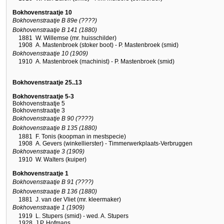
Bokhovenstraatje 10
Bokhovenstraatje B 89e (????)
Bokhovenstraatje B 141 (1880)
1881
W. Willemse (mr. huisschilder)
1908
A. Mastenbroek (stoker boot) - P. Mastenbroek (smid)
Bokhovenstraatje 10 (1909)
1910
A. Mastenbroek (machinist) - P. Mastenbroek (smid)
Bokhovenstraatje 25..13
Bokhovenstraatje 5-3
Bokhovenstraatje 5
Bokhovenstraatje 3
Bokhovenstraatje B 90 (????)
Bokhovenstraatje B 135 (1880)
1881
F. Tonis (koopman in mestspecie)
1908
A. Gevers (winkellierster) - Timmerwerkplaats-Verbruggen
Bokhovenstraatje 3 (1909)
1910
W. Walters (kuiper)
Bokhovenstraatje 1
Bokhovenstraatje B 91 (????)
Bokhovenstraatje B 136 (1880)
1881
J. van der Vliet (mr. kleermaker)
Bokhovenstraatje 1 (1909)
1919
L. Stupers (smid) - wed. A. Stupers
1928
J.P. Hofmans