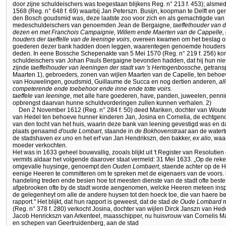
door zijne schuldeischers was toegestaan blijkens Reg. n° 213 f. 453); alsme
1568 (Reg. n° 648 f. 69) waarbij Jan Peterszn. Busijn, koopman te Delft en
den Bosch goudsmid was, deze laatste zoo voor zich en als gemachtigde van
medeschuldeischers van genoemden Jean de Bergaigne,
taeffelhouder van 
dezen en met Franchois Campaignie, Willem ende Maerten van de Cappelle,
houders der taeffelle van de leeninge voirs
, overeen kwamen om het beslag op 
goederen dezer bank hadden doen leggen, waarentegen genoemde houders 
deden. In eene Bossche Schepenakte van 5 Mei 1570 (Reg. n° 219 f. 256) kom
schuldeischers van Johan Pauls Bergaigne bevonden hadden, dat hij hun niet 
zijnde
taeffelhouder van leeningen der stadt van 's Hertogenbossche
, getran
Maarten 1), gebroeders, zonen van wijlen Maarten van de Capelle, ten behoe
van Houwelingen, goudsmid, Guillaume de Succa en nog dertien anderen,
al
competerende ende toebehoor ende inne ende totte voirs.
taeffele van leeninge
, met alle hare goederen, have, panden, juweelen, penning
opbrengst daarvan hunne schuldvorderingen zullen kunnen verhalen. 2)
Den 2 November 1612 (Reg. n° 284 f. 50) deed Mariken, dochter van Wout
van Hedel ten behoeve hunner kinderen Jan, Josina en Cornelia, de echtgeno
van den tocht van het huis, waarin deze bank van leening gevestigd was en da
plaats genaamd
d'oude Lombart
, staande in
de Bokhovenstraat
aan de watert
de stadshaven
ex uno
en het erf van Jan Hendrikszn, den bakker,
ex alio
, waa
moeder verkochten.
Het was in 1633 geheel bouwvallig, zooals blijkt uit 't Register van Resolutie
vermits aldaar het volgende daarover staat vermeld: 31 Mei 1633. „Op de reke
omgevalle huysinge, genoempt den
Ouden Lombaert
, staende achter op de 
eenige Heeren te committeren om te spreken met de eigenaers van de voors. h
handeling treden ende besien hoe tot meesten dienste van de stadt ofte be
afgebrooken ofte by de stadt worde aengenomen, welcke Heeren meteen insp
de gelegenheyt om alle de andere huysen tot den hoeck toe, die van haere 
rapport." Het blijkt, dat hun rapport is geweest, dat de stad
de Oude Lombard
m
(Reg. n° 378 f. 280) verkocht Josina, dochter van wijlen Dirck Janszn van H
Jacob Henrickszn van Arkenteel, maasschipper, nu huisvrouw van Cornelis M
en schepen van Geertruidenberg, aan de stad