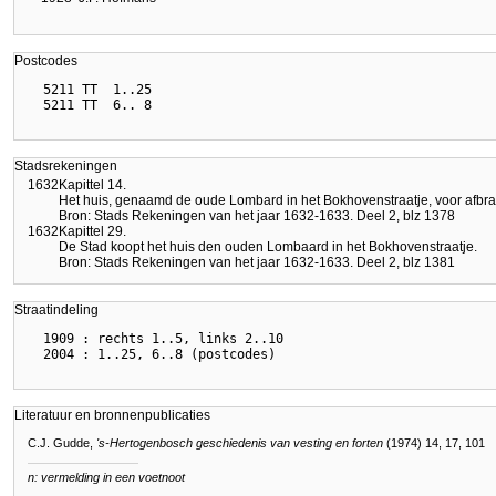
Postcodes
  5211 TT  1..25

Stadsrekeningen
1632
Kapittel 14.
Het huis, genaamd de oude Lombard in het Bokhovenstraatje, voor afbra
Bron: Stads Rekeningen van het jaar 1632-1633. Deel 2, blz 1378
1632
Kapittel 29.
De Stad koopt het huis den ouden Lombaard in het Bokhovenstraatje.
Bron: Stads Rekeningen van het jaar 1632-1633. Deel 2, blz 1381
Straatindeling
  1909 : rechts 1..5, links 2..10

Literatuur en bronnenpublicaties
C.J. Gudde,
's-Hertogenbosch geschiedenis van vesting en forten
(1974) 14, 17, 101
n: vermelding in een voetnoot