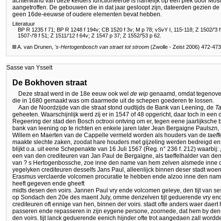
achterwand van deze kelders functioneerde is namelijk op één plek door Mos
aangetroffen. De gebouwen die in dat jaar gesloopt zijn, dateerden gezien de 
geen 16de-eeuwse of oudere elementen bevat hebben.
Literatuur
BP R 1235 f 71; BP R 1248 f 194v; CB 1520 f 3v; M p 78; vSvY I, 115-118; Z 1502/'3 f 
1507-/'8 f 51; Z 1511/'12 f 64v; Z 1547 p 37; Z 1552/'53 p 62.
A. van Drunen,
's-Hertogenbosch
van straet tot stroom
(Zwolle - Zeist 2006) 472-473
Sasse van Ysselt
De Bokhoven straat
Deze straat werd in de 18e eeuw ook wel
de wip
genaamd, omdat tegenover
die in 1680 gemaakt was om daarmede uit de schepen goederen te lossen.
Aan de Noordzijde van die straat stond oudtijds de Bank van Leening, de
Ta
geheeten. Waarschijnlijk werd zij er in 1547 of 48 opgericht, daar toch in een
Regeering der stad den Bosch octrooi ontving om er, tegen eene jaarlijksche b
bank van leening op te richten en enkele jaren later Jean Bergaigne Paulsz
Willem en Maerten van de Cappelle vermeld worden als houders van de
taef
maakte slechte zaken, zoodat hare houders met gijzeling werden bedreigd en
blijkt o.a. uit eene Schepenakte van 16 Juli 1567 (Reg. n° 236 f. 212) waarbi
een van den crediteuren van Jan Paul de Bergaigne, als taeffelhalder van de
van ? s Hertogenbossche, zoe inne den name van hem zelven alsmede inne
yegelyken crediteuren desselfs Jans Paul, alleenlijck binnen deser stadt woe
Erasmus verclaerde volcomen procuratie te hebben ende alzoo inne den nam
heeft gegeven ende gheeft
midts desen den voirs. Jannen Paul vry ende volcomen geleye, den tijt van 
op Sondach den 20e des maent July, omme denzelven tijt geduerende vry end
crediteuren oft ennige van hen, binnen der voirs. stadt ofte anders waer daer
passeren ende repasseren in zijn eygene persone, zoornede, dat hem by den v
den voirs. tijt lanck geduerende eenich hijnder ofte trot aangedaen zall wor