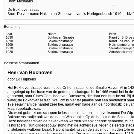
Bron: Mosmans
~~~
De Bokhovenstraat.
Bron: De voorname Huizen en Gebouwen van 's-Hertogenbosch 1910 - I, blz 
Benaming
Jaar
Naam
Bron
1830
Bokhoven Straatje
Kaart J. B. Dros
1890
Bokhovenstraatje
Kaart Jos van H
1909
Bokhovenstraatje
Huisnummeromn
1910
Bokhovenstraatje
Straatnamenlijst
1928
Bokhovenstraatje
Adresboek voor 
Bossche straatnamen
Heer van Buchoven
door Ed Hupkens
Het Bokhovenstraatje verbindt de Orthenstraat met de Smalle Haven. Al in 1428
aangelegd op het tracé van de gedempte stadsgracht. In 1466 wordt het in d
genoemd, naar Claes Oem, heer van Buchoven, die daar een huis bezat. Bij 
water, de Bokhovense trap. Wellicht is hier ter plaatse ooit een bootdienst n
17e eeuw nam de handel zeer toe, nadat een kade aan de noordoostzijde v
kraan geplaatst was.
Die werd gebruikt om schepen te lossen en te laden, in de volksmond De Wip
Bokhovenstraatje ook wel de naam Wipstraatje. Op de hoek met de Smalle Hav
Deze bedienaars van de havenkraan werden 'kraankinderen' genoemd, zij be
lastdragers. Hun gildegebouw stond met de achtergevel tegen de eerste stads
uítstekende waltoren bezat. Na ontmanteling van de stadsmuur midden 14e 
achtergevels van een rij huizen gebouwd. Deze woningen werden rond 1910 