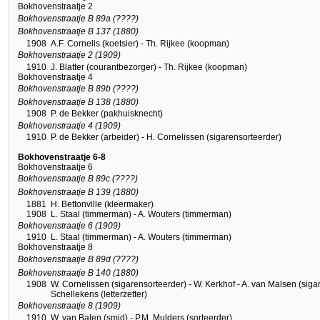
Bokhovenstraatje 2
Bokhovenstraatje B 89a (????)
Bokhovenstraatje B 137 (1880)
1908
A.F. Cornelis (koetsier) - Th. Rijkee (koopman)
Bokhovenstraatje 2 (1909)
1910
J. Blatter (courantbezorger) - Th. Rijkee (koopman)
Bokhovenstraatje 4
Bokhovenstraatje B 89b (????)
Bokhovenstraatje B 138 (1880)
1908
P. de Bekker (pakhuisknecht)
Bokhovenstraatje 4 (1909)
1910
P. de Bekker (arbeider) - H. Cornelissen (sigarensorteerder)
Bokhovenstraatje 6-8
Bokhovenstraatje 6
Bokhovenstraatje B 89c (????)
Bokhovenstraatje B 139 (1880)
1881
H. Bettonville (kleermaker)
1908
L. Staal (timmerman) - A. Wouters (timmerman)
Bokhovenstraatje 6 (1909)
1910
L. Staal (timmerman) - A. Wouters (timmerman)
Bokhovenstraatje 8
Bokhovenstraatje B 89d (????)
Bokhovenstraatje B 140 (1880)
1908
W. Cornelissen (sigarensorteerder) - W. Kerkhof - A. van Malsen (sigar
Schellekens (letterzetter)
Bokhovenstraatje 8 (1909)
1910
W. van Balen (smid) - P.M. Mulders (sorteerder)