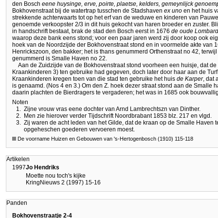
den Bosch
eene huysinge, erve, poirte, plaetse, kelders, gemeynlijck genoe
Bokhovenstraat bij de watertrap tusschen de Stadshaven
ex uno
en het huis 
strekkende achterwaarts tot op het erf van de weduwe en kinderen van Pau
genoemde verkoopster 2/3 in dit huis gekocht van haren broeder en zuster. Bl
in handschrift bestaat, brak de stad den Bosch eerst in 1676
de oude Lombar
waarop deze bank eens stond; voor een paar jaren werd zij door koop ook ei
hoek van de Noordzijde der Bokhovenstraat stond en in voormelde akte van 16
Henrickszoon, den bakker; het is thans genummerd Orthenstraat no 42, terwijl 
genummerd is Smalle Haven no 22.
Aan de Zuidzijde van de Bokhovenstraat stond voorheen een huisje, dat de
Kraankinderen 3) ten gebruike had gegeven, doch later door haar aan de Turf
Kraankinderen kregen toen van die stad ten gebruike het huis
de Karper
, dat
is genaamd. (Nos 4 en 3.) Om den Z. hoek dezer straat stond aan de Smalle h
daarin plachten de Bierdragers te vergaderen; het was in 1685 ook bouwvallig 
Noten
1.
Zijne vrouw vras eene dochter van Arnd Lambrechtszn van Dinther.
2.
Men zie hierover verder Tijdschrift Noordbrabant 1853 blz. 217 en vlgd.
3.
Zij waren de acht leden van het Gilde, dat de kraan op de Smalle Have
opgeheschen goederen vervoeren moest.
De voorname Huizen en Gebouwen van 's-Hertogenbosch (1910) 115-118
Artikelen
1997
Jo Hendriks
Moette nou toch's kijke
KringNieuws 2 (1997) 15-16
Panden
Bokhovenstraatje 2-4