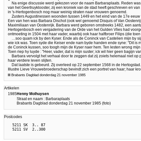
Na enige discussie werd gekozen voor de naam Barbaraplaats. Reden was
van het Geertruyklooster, zij een kroniek van de stad heeft geschreven en van
in 's-Hertogenbosch nog maar weinig straten naar vrouwen genoemd.
Zusters Augustinessen woonden tussen 1449 en het eind van de 17e eeuw in
Een van hen was Barbara Dischot (ook wel genoemd Disquis of Van Oostenrijk).
Maximiliaan van Oostenrijk. Barbara werd geboren omstreeks 1482, een aanta
Hertogenbosch een vergadering van de Orde van het Gulden Vlies had voorgeze
ontmoeting in 1504 met haar vader, waarbij ook haar halfbroer Filips (die toe
…soo quam ick by den Kyser. Ende als de Coninck van Castelien mijn by si
wie ick was. Toen syde die Keiser ende nam byde handen ende syne: "Dit is mi
de Coninck kussen, soo toogh mijn de Kyser naer hem. Ten lesten wrong mijn 
Toen riep hy luyde : "Heer, vader, dat is mijn suster; ick wil hier geen bagijn 
Barbara vervolgt het verhaal door te zeggen dat zij zoiets helemaal niet op pr
haar verdere leven slijten.
Dat laatste is gebeurd. Zij overleed op 22 september 1568 in de Hertogstad.
Illustre Lieve Vrouwebroederschap bevindt zich een portret van haar; haar kro
Brabants Dagblad donderdag 21 november 1985
Artikelen
1985
Henny Molhuysen
Straat en naam : Barbaraplaats
Brabants Dagblad donderdag 21 november 1985 (foto)
Postcodes
  5211 SK  3.. 87
