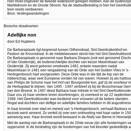
Hier moet ongeveer de tweede waterpoort gelegen hebben. Aan de buitenzij
Marktstroom en de Groote Stroom. Na de stadsuitbreiding is hier het Geertrui
toen reeds verdwenen.
Bron: Vestingwandelingen
Bossche straatnamen
Adellijke non
door Ed Hupkens
De Barbaraplaats ligt begrensd tussen Orthenstraat, Sint Geertruikerkhof en
Pastoor de Kroonstraat. In de middeleeuwen stond hier het Sint Geertruikloost
De Barbaraplaats is genoemd naar Barbara Disquis (ook wel genoemd Disch
of Van Oostenrijk), de buitenechtelijke dochter van keizer Maximiliaan van
Oostenrijk. Zij werd geboren omstreeks 1482, enkele maanden nadat
Maximiliaan in 1481 een vergadering van de Orde van het Gulden Vlies in 's-
Hertogenbosch had voorgezeten. Deze Orde was in die tijd de top van de
ridderschap, waar veel Europese vorsten lid van waren. Hoewel zij als halfzus
van Philips de Schone naar het Hof van Bourgondië kon, gaf zij de voorkeur i
de Hertogstad te blijven. Van 1495 - 1497 verbleef zij bij de Bosschenaar Gerri
van den Broeck. In 1497 deed Barbara haar intrede in het Sint Geertruiklooster
Daar zou zij haar verdere leven doorbrengen, zij overleed er op 22 september
1568. Het Geertruiklooster was bestemd voor vrouwen uit de betere standen.
Nogal wat dochters van deftige en adellijke families hebben in dit augustines
In haar kroniek over stad en meierij van 's-Hertogenbosch, verhaalt Barbara 
bezoek werd vereerd. Zo vertelt zij over een ontmoeting met haar vader in 150
aanwezig was. Haar kroniek wordt bewaard in de Abdij van Berne in Heeswijk
Met de aanleg van de Barbaraplaats in de 20ste eeuw zijn alle funderingen v
opgeruimd. In de bestrating zijn de funderingen van het klooster gedeeltelijk