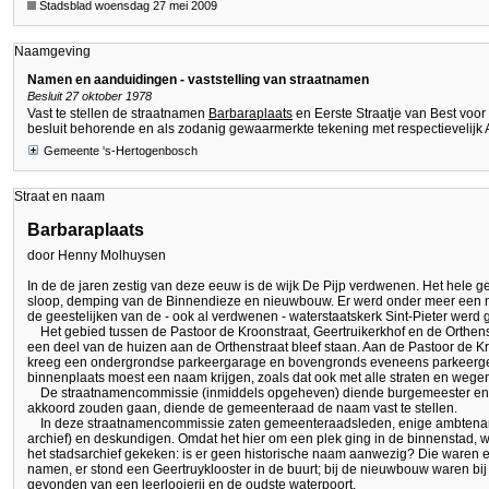
Stadsblad woensdag 27 mei 2009
Naamgeving
Namen en aanduidingen - vaststelling van straatnamen
Besluit 27 oktober 1978
Vast te stellen de straatnamen
Barbaraplaats
en Eerste Straatje van Best voor 
besluit behorende en als zodanig gewaarmerkte tekening met respectievelijk 
Gemeente 's-Hertogenbosch
Straat en naam
Barbaraplaats
door Henny Molhuysen
In de de jaren zestig van deze eeuw is de wijk De Pijp verdwenen. Het hele 
sloop, demping van de Binnendieze en nieuwbouw. Er werd onder meer een n
de geestelijken van de - ook al verdwenen - waterstaatskerk Sint-Pieter werd
Het gebied tussen de Pastoor de Kroonstraat, Geertruikerkhof en de Orthen
een deel van de huizen aan de Orthenstraat bleef staan. Aan de Pastoor de Kr
kreeg een ondergrondse parkeergarage en bovengronds eveneens parkeerge
binnenplaats moest een naam krijgen, zoals dat ook met alle straten en wegen 
De straatnamencommissie (inmiddels opgeheven) diende burgemeester en 
akkoord zouden gaan, diende de gemeenteraad de naam vast te stellen.
In deze straatnamencommissie zaten gemeenteraadsleden, enige ambtenar
archief) en deskundigen. Omdat het hier om een plek ging in de binnenstad, 
het stadsarchief gekeken: is er geen historische naam aanwezig? Die waren e
namen, er stond een Geertruyklooster in de buurt; bij de nieuwbouw waren bi
gevonden van een leerlooierij en de oudste waterpoort.