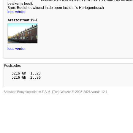
betekenis heeft.
Bron: Beeldhouwkunst in de open lucht in 's-Hertogenbosch
lees verder
Arezzostraat 19-1
lees verder
Postcodes
  5216 GM  1..23

Bossche Encyclopedie |
A.F.A.M. (Ton) Wetzer © 2003-2026 versie 12.1