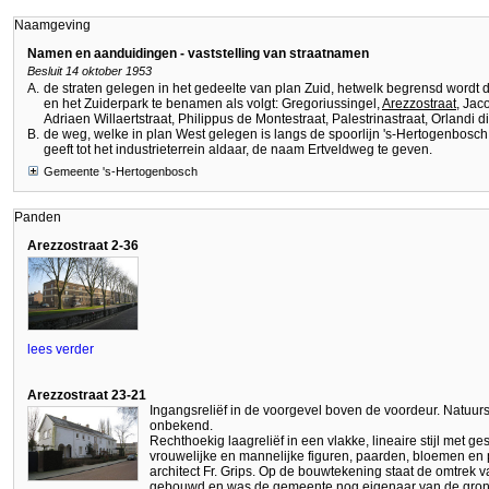
Naamgeving
Namen en aanduidingen - vaststelling van straatnamen
Besluit 14 oktober 1953
A.
de straten gelegen in het gedeelte van plan Zuid, hetwelk begrensd wordt
en het Zuiderpark te benamen als volgt: Gregoriussingel,
Arezzostraat
, Jac
Adriaen Willaertstraat, Philippus de Montestraat, Palestrinastraat, Orlandi
B.
de weg, welke in plan West gelegen is langs de spoorlijn 's-Hertogenbosch
geeft tot het industrieterrein aldaar, de naam Ertveldweg te geven.
Gemeente 's-Hertogenbosch
Panden
Arezzostraat 2-36
lees verder
Arezzostraat 23-21
Ingangsreliëf in de voorgevel boven de voordeur. Natuu
onbekend.
Rechthoekig laagreliëf in een vlakke, lineaire stijl met g
vrouwelijke en mannelijke figuren, paarden, bloemen en 
architect Fr. Grips. Op de bouwtekening staat de omtrek v
gebouwd en was de gemeente nog eigenaar van de grond. 