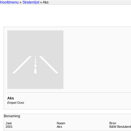
Hoofdmenu
»
Stratenlijst
» Aks
Aks
Empel Oost
Benaming
Jaar
Naam
Bron
2001
Aks
B&W Besluitenl