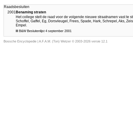
Raadsbesluiten
2001
Benaming straten
Het college stelt de raad voor de volgende nieuwe straatnamen vast te st
Schoffel, Gaffel, Eg, Dorsvleugel, Frees, Spade, Hark, Schrepel, Aks, Zei
Empel.
B&W Besluitenlijst 4 september 2001
Bossche Encyclopedie |
A.F.A.M. (Ton) Wetzer © 2003-2026 versie 12.1