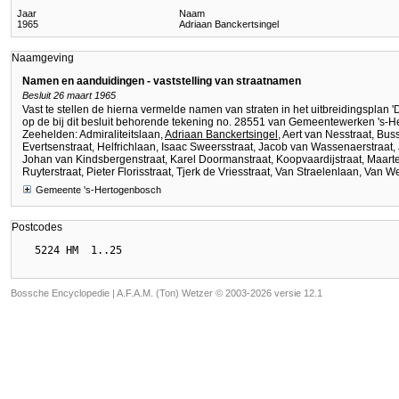
Jaar
Naam
1965
Adriaan Banckertsingel
Naamgeving
Namen en aanduidingen - vaststelling van straatnamen
Besluit 26 maart 1965
Vast te stellen de hierna vermelde namen van straten in het uitbreidingsplan 
op de bij dit besluit behorende tekening no. 28551 van Gemeentewerken 's-
Zeehelden: Admiraliteitslaan,
Adriaan Banckertsingel
, Aert van Nesstraat, Bu
Evertsenstraat, Helfrichlaan, Isaac Sweersstraat, Jacob van Wassenaerstraat, 
Johan van Kindsbergenstraat, Karel Doormanstraat, Koopvaardijstraat, Maarten
Ruyterstraat, Pieter Florisstraat, Tjerk de Vriesstraat, Van Straelenlaan, Van W
Gemeente 's-Hertogenbosch
Postcodes
Bossche Encyclopedie |
A.F.A.M. (Ton) Wetzer © 2003-2026 versie 12.1