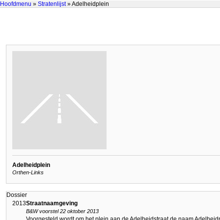
Hoofdmenu
»
Stratenlijst
» Adelheidplein
Adelheidplein
Orthen-Links
Dossier
2013
Straatnaamgeving
B&W voorstel 22 oktober 2013
Voorgesteld wordt om het plein aan de Adelheidstraat de naam Adelheidp