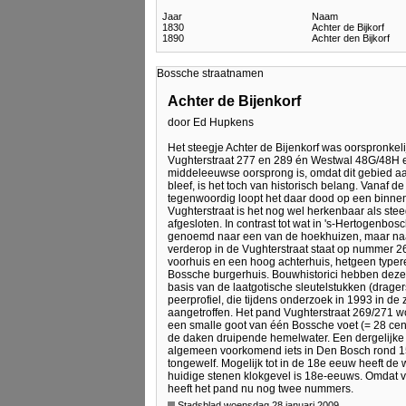
Jaar
Naam
1830
Achter de Bijkorf
1890
Achter den Bijkorf
Bossche straatnamen
Achter de Bijenkorf
door Ed Hupkens
Het steegje Achter de Bijenkorf was oorspronke
Vughterstraat 277 en 289 én Westwal 48G/48H en
middeleeuwse oorsprong is, omdat dit gebied a
bleef, is het toch van historisch belang. Vanaf de 
tegenwoordig loopt het daar dood op een binne
Vughterstraat is het nog wel herkenbaar als stee
afgesloten. In contrast tot wat in 's-Hertogenbosch 
genoemd naar een van de hoekhuizen, maar naar 
verderop in de Vughterstraat staat op nummer 2
voorhuis en een hoog achterhuis, hetgeen typer
Bossche burgerhuis. Bouwhistorici hebben dez
basis van de laatgotische sleutelstukken (drag
peerprofiel, die tijdens onderzoek in 1993 in de 
aangetroffen. Het pand Vughterstraat 269/271 
een smalle goot van één Bossche voet (= 28 cen
de daken druipende hemelwater. Een dergelijk
algemeen voorkomend iets in Den Bosch rond 1
tongewelf. Mogelijk tot in de 18e eeuw heeft d
huidige stenen klokgevel is 18e-eeuws. Omdat 
heeft het pand nu nog twee nummers.
Stadsblad woensdag 28 januari 2009