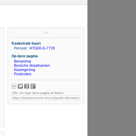
Kadastrale kaart
Perceel:
HTG00-G-7729
Op deze pagina
Benaming
Bossche straatnamen
Naamgeving
Postcodes
URL om naar deze pagina te linken: