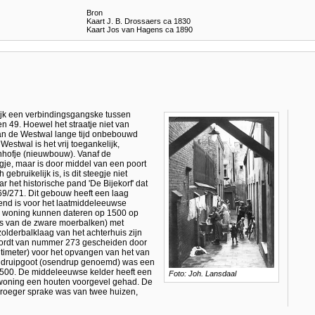
Bron
Kaart J. B. Drossaers ca 1830
Kaart Jos van Hagens ca 1890
lijk een verbindingsgangske tussen
 49. Hoewel het straatje niet van
an de Westwal lange tijd onbebouwd
Westwal is het vrij toegankelijk,
nhofje (nieuwbouw). Vanaf de
gje, maar is door middel van een poort
gebruikelijk is, is dit steegje niet
het historische pand 'De Bijekorf' dat
69/271. Dit gebouw heeft een laag
end is voor het laatmiddeleeuwse
e woning kunnen dateren op 1500 op
ers van de zware moerbalken) met
zolderbalklaag van het achterhuis zijn
wordt van nummer 273 gescheiden door
timeter) voor het opvangen van het van
e druipgoot (osendrup genoemd) was een
500. De middeleeuwse kelder heeft een
Foto: Joh. Lansdaal
e woning een houten voorgevel gehad. De
vroeger sprake was van twee huizen,