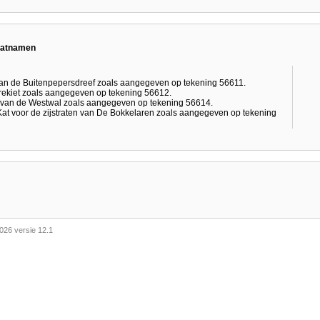
raatnamen
van de Buitenpepersdreef zoals aangegeven op tekening 56611.
arekiet zoals aangegeven op tekening 56612.
t van de Westwal zoals aangegeven op tekening 56614.
t voor de zijstraten van De Bokkelaren zoals aangegeven op tekening
026 versie 12.1