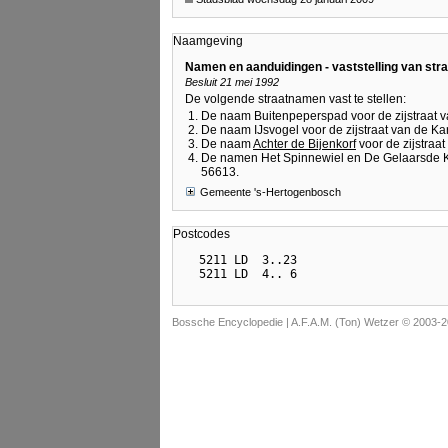
Naamgeving
Namen en aanduidingen - vaststelling van st
Besluit 21 mei 1992
De volgende straatnamen vast te stellen:
De naam Buitenpeperspad voor de zijstraat 
De naam IJsvogel voor de zijstraat van de K
De naam
Achter de Bijenkorf
voor de zijstraa
De namen Het Spinnewiel en De Gelaarsde Ka
56613.
Gemeente 's-Hertogenbosch
Postcodes
  5211 LD  3..23

Bossche Encyclopedie |
A.F.A.M. (Ton) Wetzer © 2003-2