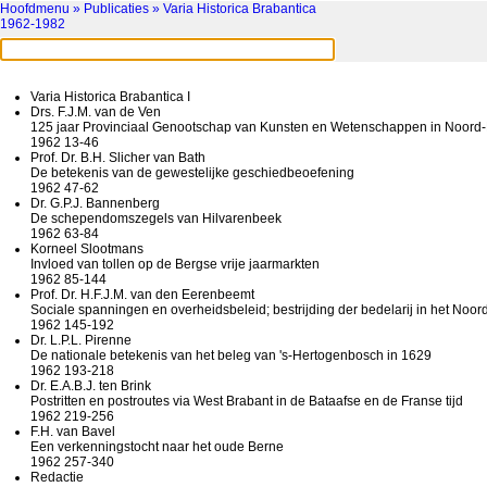
Hoofdmenu »
Publicaties » Varia Historica Brabantica
1962-1982
Varia Historica Brabantica I
Drs. F.J.M. van de Ven
125 jaar Provinciaal Genootschap van Kunsten en Wetenschappen in Noord
1962 13-46
Prof. Dr. B.H. Slicher van Bath
De betekenis van de gewestelijke geschiedbeoefening
1962 47-62
Dr. G.P.J. Bannenberg
De schependomszegels van Hilvarenbeek
1962 63-84
Korneel Slootmans
Invloed van tollen op de Bergse vrije jaarmarkten
1962 85-144
Prof. Dr. H.F.J.M. van den Eerenbeemt
Sociale spanningen en overheidsbeleid; bestrijding der bedelarij in het Noor
1962 145-192
Dr. L.P.L. Pirenne
De nationale betekenis van het beleg van 's-Hertogenbosch in 1629
1962 193-218
Dr. E.A.B.J. ten Brink
Postritten en postroutes via West Brabant in de Bataafse en de Franse tijd
1962 219-256
F.H. van Bavel
Een verkenningstocht naar het oude Berne
1962 257-340
Redactie