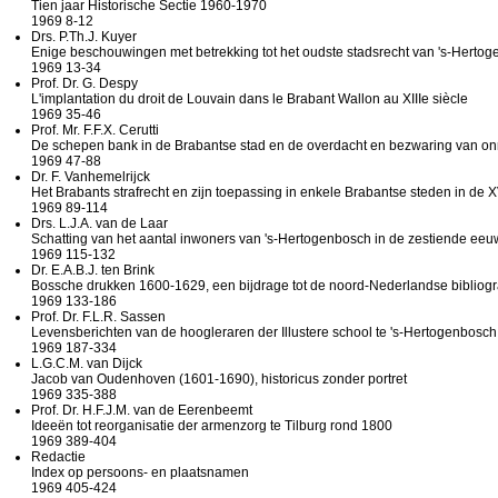
Tien jaar Historische Sectie 1960-1970
1969 8-12
Drs. P.Th.J. Kuyer
Enige beschouwingen met betrekking tot het oudste stadsrecht van 's-Herto
1969 13-34
Prof. Dr. G. Despy
L'implantation du droit de Louvain dans le Brabant Wallon au XIIIe siècle
1969 35-46
Prof. Mr. F.F.X. Cerutti
De schepen bank in de Brabantse stad en de overdacht en bezwaring van o
1969 47-88
Dr. F. Vanhemelrijck
Het Brabants strafrecht en zijn toepassing in enkele Brabantse steden in de
1969 89-114
Drs. L.J.A. van de Laar
Schatting van het aantal inwoners van 's-Hertogenbosch in de zestiende eeu
1969 115-132
Dr. E.A.B.J. ten Brink
Bossche drukken 1600-1629, een bijdrage tot de noord-Nederlandse bibliogr
1969 133-186
Prof. Dr. F.L.R. Sassen
Levensberichten van de hoogleraren der Illustere school te 's-Hertogenbosc
1969 187-334
L.G.C.M. van Dijck
Jacob van Oudenhoven (1601-1690), historicus zonder portret
1969 335-388
Prof. Dr. H.F.J.M. van de Eerenbeemt
Ideeën tot reorganisatie der armenzorg te Tilburg rond 1800
1969 389-404
Redactie
Index op persoons- en plaatsnamen
1969 405-424