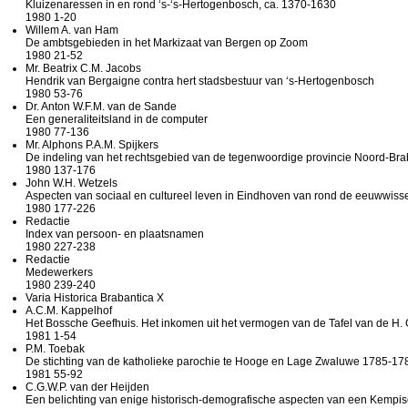
Kluizenaressen in en rond ‘s-‘s-Hertogenbosch, ca. 1370-1630
1980 1-20
Willem A. van Ham
De ambtsgebieden in het Markizaat van Bergen op Zoom
1980 21-52
Mr. Beatrix C.M. Jacobs
Hendrik van Bergaigne contra hert stadsbestuur van ‘s-Hertogenbosch
1980 53-76
Dr. Anton W.F.M. van de Sande
Een generaliteitsland in de computer
1980 77-136
Mr. Alphons P.A.M. Spijkers
De indeling van het rechtsgebied van de tegenwoordige provincie Noord-Bra
1980 137-176
John W.H. Wetzels
Aspecten van sociaal en cultureel leven in Eindhoven van rond de eeuwwisse
1980 177-226
Redactie
Index van persoon- en plaatsnamen
1980 227-238
Redactie
Medewerkers
1980 239-240
Varia Historica Brabantica X
A.C.M. Kappelhof
Het Bossche Geefhuis. Het inkomen uit het vermogen van de Tafel van de H
1981 1-54
P.M. Toebak
De stichting van de katholieke parochie te Hooge en Lage Zwaluwe 1785-17
1981 55-92
C.G.W.P. van der Heijden
Een belichting van enige historisch-demografische aspecten van een Kempi