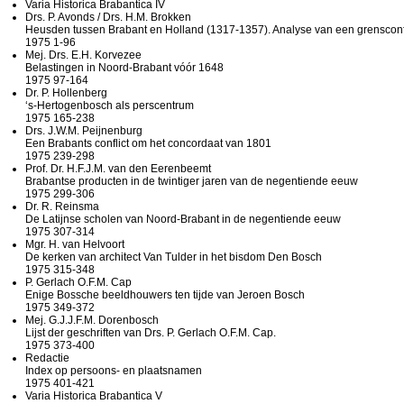
Varia Historica Brabantica IV
Drs. P. Avonds / Drs. H.M. Brokken
Heusden tussen Brabant en Holland (1317-1357). Analyse van een grensconfl
1975 1-96
Mej. Drs. E.H. Korvezee
Belastingen in Noord-Brabant vóór 1648
1975 97-164
Dr. P. Hollenberg
‘s-Hertogenbosch als perscentrum
1975 165-238
Drs. J.W.M. Peijnenburg
Een Brabants conflict om het concordaat van 1801
1975 239-298
Prof. Dr. H.F.J.M. van den Eerenbeemt
Brabantse producten in de twintiger jaren van de negentiende eeuw
1975 299-306
Dr. R. Reinsma
De Latijnse scholen van Noord-Brabant in de negentiende eeuw
1975 307-314
Mgr. H. van Helvoort
De kerken van architect Van Tulder in het bisdom Den Bosch
1975 315-348
P. Gerlach O.F.M. Cap
Enige Bossche beeldhouwers ten tijde van Jeroen Bosch
1975 349-372
Mej. G.J.J.F.M. Dorenbosch
Lijst der geschriften van Drs. P. Gerlach O.F.M. Cap.
1975 373-400
Redactie
Index op persoons- en plaatsnamen
1975 401-421
Varia Historica Brabantica V