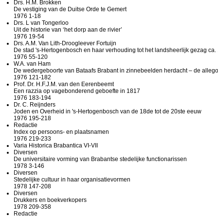
Drs. H.M. Brokken
De vestiging van de Duitse Orde te Gemert
1976 1-18
Drs. L van Tongerloo
Uit de historie van ‘het dorp aan de rivier’
1976 19-54
Drs. A.M. Van Lith-Droogleever Fortuijn
De stad 's-Hertogenbosch en haar verhouding tot het landsheerlijk gezag ca
1976 55-120
W.A. van Ham
De wedergeboorte van Bataafs Brabant in zinnebeelden herdacht – de alleg
1976 121-182
Prof. Dr. H.F.J.M. van den Eerenbeemt
Een razzia op vagebonderend geboefte in 1817
1976 183-194
Dr. C. Reijnders
Joden en Overheid in 's-Hertogenbosch van de 18de tot de 20ste eeuw
1976 195-218
Redactie
Index op persoons- en plaatsnamen
1976 219-233
Varia Historica Brabantica VI-VII
Diversen
De universitaire vorming van Brabantse stedelijke functionarissen
1978 3-146
Diversen
Stedelijke cultuur in haar organisatievormen
1978 147-208
Diversen
Drukkers en boekverkopers
1978 209-358
Redactie