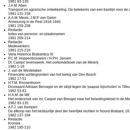
1981 93-130
J.A.M. Aben
Transport en agrarische ontwikkeling. De betekenis van een tramlijn voor de
1981 131-158
A.A.M. Mevis, J.M.P. van Galen
Armenzorg in de Peel 1918-1940
1981 159-208
Redactie
Index van persoon- en plaatsnamen
1981 209-214
Redactie
Medewerkers
1981 215-216
Varia Historica Brabantica XI
P.C.M. Hoppenbrouwers / H.P.H. Jansen
Dr. Camps' levenswerk. Het oorkondeboek van de Meierij
1982 1-16
J. van de Westelaken
Financiële achtergronden van het beleg van Den Bosch
1982 17-51
H.T.M. Roosenboom
Drossaard Adriaan Bernagie en de strijd tegen de 'paapse bijscholen' in Tilb
1982 53-81
H.A.M. de Wit
Het onderzoek van mr. Caspar van Breugel naar het belastingstelsel in de Me
1982 83-135
A.F.J. van Kempen
De afkoop van het bestuurlijk deel der heerlijke rechten in Noord-Brabant, 1
1982 137-194
Redactie
Kroniek
1982 195-210