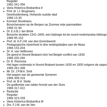
Register
1962 341-356
Varia Historica Brabantica II
Prof. dr. I.J. Brugmans
Geertruidenberg, Hollands oudste stad
1966 13-30
Korneel Slootmans
Bosschenaren op de Bergen op Zoomse vrije jaarmarkten
1966 31-94
Dr. E.A.B.J. ten Brink
Bossche drukken 1541-1600, een bijdrage tot de noord-nederlandse bibliogra
1966 95-152
Prof. dr. H.F.J.M. van den Eerenbeemt
Pedagogische nijverheid in drie vestingstadjes aan de Maas
1966 153-204
Dr. H. van Velthoven
De geest in Noord-Brabant vóór het België-conflict van 1830
1966 205-260
Dr. R. Reinsma
Het lager onderwijs in Noord-Brabant tussen 1830 en 1850 volgens de rappo
1966 261-308
Mr. Dr. J.P.W.A. Smit
Het wapen van de gemeente Someren
1966 309-316
Prof. dr. B.H. Stolte
De graftombe van ridder Arnold van der Sluis
1966 317-322
Redactie
Register
1966 323-339
Varia Historica Brabantica III
Drs. F.J.M. van de Ven