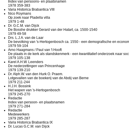
Index van persoons- en plaatsnamen
1978 359-383
Varia Historica Brabantica VIII
Nico Roymans
Op zoek naar Pladella villa
1979 1-48
Dr. G.C.M. van Dijck
De Bosshe drukker Gerard van der Hatart, ca. 1500-1540
1979 49-58
Drs. L.J.A. van de Laar
De bevolking van 's-Hertogenbosch ca. 1550 - een demografische en econo
1979 59-104
Arno Haagmans / Paul van 't Hooft
De plaats in de kerk als standskenmerk - een kwantitatief onderzoek naar social
1979 105-138
Karel A.H.W. Leenders
De nederzettingen van Princenhage
1979 139-210
Dr. Alph.W. van den Hurk O. Praem.
Lotgevallen van de boekerij van de Abdij van Berne
1979 211-244
H.J.H. Bossink
Het wapen van 's-Hertogenbosch
1979 245-270
Redactie
Index van persoon- en plaatsnamen
1979 271-284
Redactie
Medewerkers
1979 285-287
Varia Historica Brabantica IX
Dr. Lucas G.C.M. van Dijck