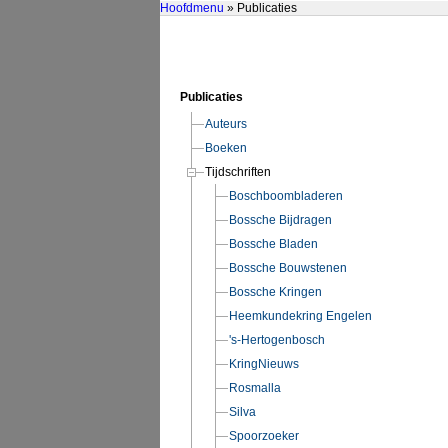
Hoofdmenu
» Publicaties
Publicaties
Auteurs
Boeken
Tijdschriften
Boschboombladeren
Bossche Bijdragen
Bossche Bladen
Bossche Bouwstenen
Bossche Kringen
Heemkundekring Engelen
's-Hertogenbosch
KringNieuws
Rosmalla
Silva
Spoorzoeker