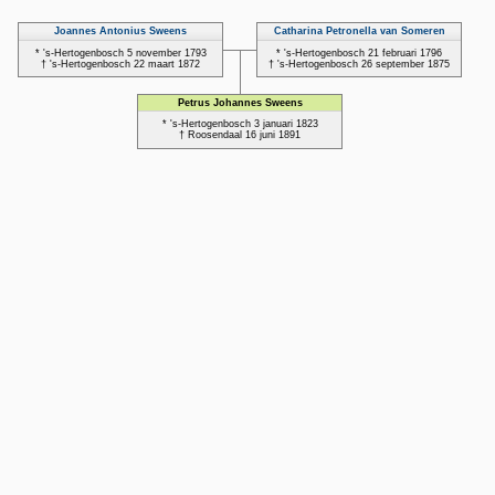
Joannes Antonius Sweens
Catharina Petronella van Someren
* 's-Hertogenbosch 5 november 1793
* 's-Hertogenbosch 21 februari 1796
† 's-Hertogenbosch 22 maart 1872
† 's-Hertogenbosch 26 september 1875
Petrus Johannes Sweens
* 's-Hertogenbosch 3 januari 1823
† Roosendaal 16 juni 1891