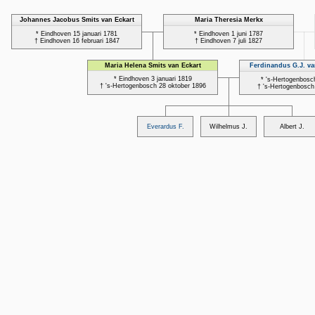
Johannes Jacobus Smits van Eckart
Maria Theresia Merkx
* Eindhoven 15 januari 1781
* Eindhoven 1 juni 1787
† Eindhoven 16 februari 1847
† Eindhoven 7 juli 1827
Maria Helena Smits van Eckart
Ferdinandus G.J. va
* Eindhoven 3 januari 1819
* 's-Hertogenbosch
† 's-Hertogenbosch 28 oktober 1896
† 's-Hertogenbosch
Everardus F.
Wilhelmus J.
Albert J.