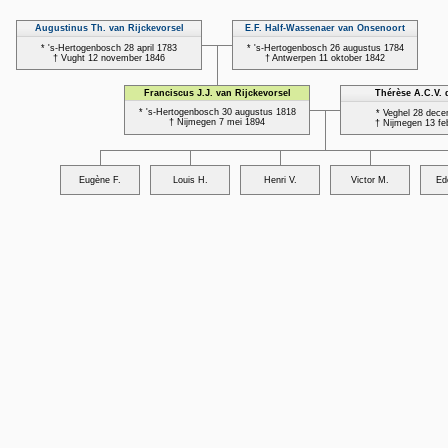
Augustinus Th. van Rijckevorsel
E.F. Half-Wassenaer van Onsenoort
* 's-Hertogenbosch 28 april 1783
* 's-Hertogenbosch 26 augustus 1784
† Vught 12 november 1846
† Antwerpen 11 oktober 1842
Franciscus J.J. van Rijckevorsel
Thérèse A.C.V. 
* 's-Hertogenbosch 30 augustus 1818
* Veghel 28 dec
† Nijmegen 7 mei 1894
† Nijmegen 13 fe
Eugène F.
Louis H.
Henri V.
Victor M.
Ed