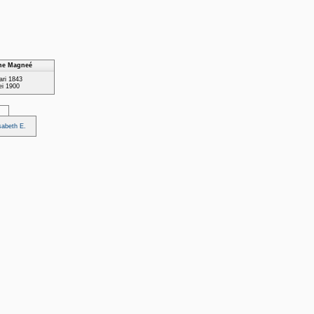
nne Magneé
ari 1843
ei 1900
sabeth E.