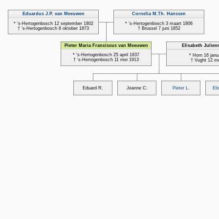
Eduardus J.P. van Meeuwen
Cornelia M.Th. Hanssen
* 's-Hertogenbosch 12 september 1802
* 's-Hertogenbosch 3 maart 1806
† 's-Hertogenbosch 8 oktober 1873
† Brussel 7 juni 1852
Pieter Maria Franciscus van Meeuwen
Elisabeth Julie
* 's-Hertogenbosch 25 april 1837
* Horn 16 janu
† 's-Hertogenbosch 11 mei 1913
† Vught 12 m
Eduard R.
Jeanne C.
Pieter L.
Eli