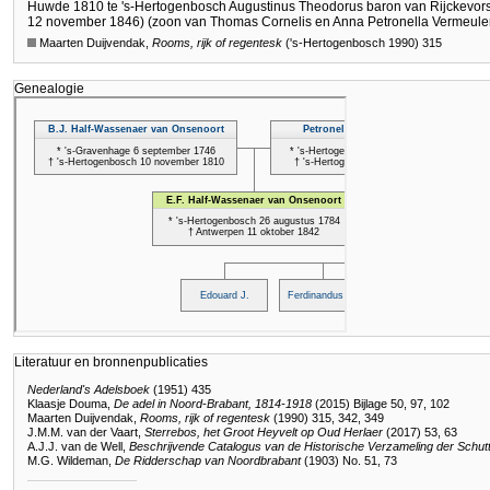
Huwde 1810 te 's-Hertogenbosch Augustinus Theodorus baron van Rijckevorsel
12 november 1846) (zoon van Thomas Cornelis en Anna Petronella Vermeule
Maarten Duijvendak,
Rooms, rijk of regentesk
('s-Hertogenbosch 1990) 315
Genealogie
Literatuur en bronnenpublicaties
Nederland's Adelsboek
(1951) 435
Klaasje Douma,
De adel in Noord-Brabant, 1814-1918
(2015) Bijlage 50, 97, 102
Maarten Duijvendak,
Rooms, rijk of regentesk
(1990) 315, 342, 349
J.M.M. van der Vaart,
Sterrebos, het Groot Heyvelt op Oud Herlaer
(2017) 53, 63
A.J.J. van de Well,
Beschrijvende Catalogus van de Historische Verzameling der Schutt
M.G. Wildeman,
De Ridderschap van Noordbrabant
(1903) No. 51, 73