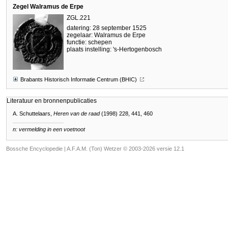
Zegel Walramus de Erpe
ZGL.221
datering: 28 september 1525
zegelaar: Walramus de Erpe
functie: schepen
plaats instelling: 's-Hertogenbosch
Brabants Historisch Informatie Centrum (BHIC)
Literatuur en bronnenpublicaties
A. Schuttelaars,
Heren van de raad
(1998) 228, 441, 460
n: vermelding in een voetnoot
Bossche Encyclopedie |
A.F.A.M. (Ton) Wetzer © 2003-2026 versie 12.1