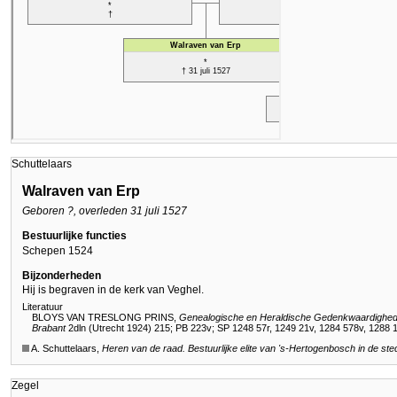
Schuttelaars
Walraven van Erp
Geboren ?, overleden 31 juli 1527
Bestuurlijke functies
Schepen 1524
Bijzonderheden
Hij is begraven in de kerk van Veghel.
Literatuur
BLOYS VAN TRESLONG PRINS,
Genealogische en Heraldische Gedenkwaardigheden
Brabant
2dln (Utrecht 1924) 215
;
PB 223v
;
SP 1248 57r, 1249 21v, 1284 578v, 1288 1
A. Schuttelaars,
Heren van de raad. Bestuurlijke elite van 's-Hertogenbosch in de st
Zegel