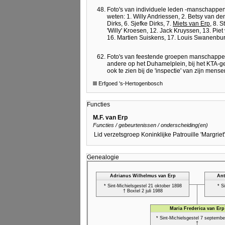
Foto's van individuele leden -manschappen 
weten: 1. Willy Andriessen, 2. Betsy van d
Dirks, 6. Sjefke Dirks, 7.
Miets van Erp
, 8. 
'Willy' Kroesen, 12. Jack Kruyssen, 13. Piet
16. Martien Suiskens, 17. Louis Swanenburg
Foto's van feestende groepen manschappen 
andere op het Duhamelplein, bij het KTA-g
ook te zien bij de 'inspectie' van zijn mens
Erfgoed 's-Hertogenbosch
Functies
M.F. van Erp
Functies / gebeurtenissen / onderscheiding(en)
Lid verzetsgroep Koninklijke Patrouille 'Margriet
Genealogie