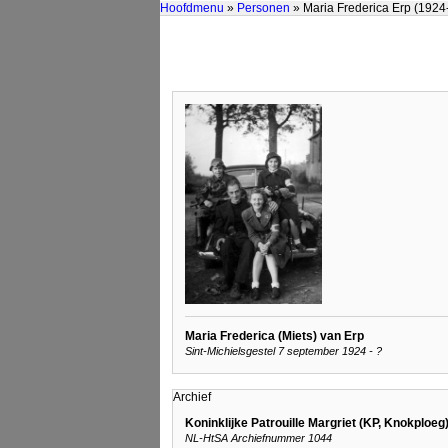
Hoofdmenu
»
Personen
» Maria Frederica Erp (1924
Maria Frederica (Miets) van Erp
Sint-Michielsgestel 7 september 1924 - ?
Archief
Koninklijke Patrouille Margriet (KP, Knokploe
NL-HtSA Archiefnummer 1044