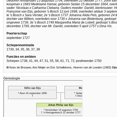
Geboren Amsterdam 13 augustus 1704, overleden 22 oktober 1777; zoon van 
koopman x 1683 Medelaine Hamal, geboren Sedan 15 december 1664, overle
vader: Nicolaas x Catharina Clebanq. Ouders moeder: Daniël, bierbrouwer. 
Françoise van Eijs, geboren 's Bosch 12 juni 1698, overleden aldaar 3 sept
te 's Bosch x Sara Verster, 2e 's Bosch 1737 Johanna Alida Pels, geboren 24 f
dochter van Willem, overleden voor 1739 x Johanna van Blotenburg, gedoopt
ongeveer 1739, 3e 's Bosch 1749 Margaretha Maria de Lobell, gedoopt 's Bos
december 1769, dochter van Mr. Daniël, overleden 5 april 1757 x Dina Vis.
Poorterschap
september 1727
Schepennominatie
1730, 34, 35, 36, 37, 38
Functies en ambten
Schepen 1738, 41, 44, 47, 51, 55, 56, 61, 71, 72; postmeester 1750
Kees de Brouwer, Ann Meijer en Eric Schellekens,
Heeren van de Leeden
(1983) Bijla
Genealogie