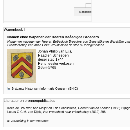
Wapenboek I
Namen ende Wapenen der Heeren Beêedigde Broeders
Namen en wapenen der Heeren Beêedigde Broeders soo Geestelijke en Wereltlijke van
Broederschap van onse Lieve Vrouw binne de stad s'Hertogenbosch
Johan Philip van Eijs,
Raad en Scheepen
deser stad 1744
Rentmeester verkosen
2 Julii 1765
Brabants Historisch Informatie Centrum (BHIC)
Literatuur en bronnenpublicaties
Kees de Brouwer, Ann Meijer en Eric Schellekens,
Heeren van de Leeden
(1983) Bijlage
Lucas G.C.M. van Dijck,
Van vroomheid naar vriendschap
(2012) 298
n: vermelding in een voetnoot