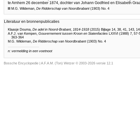
te Arnhem 26 december 1874, dochter van Johann Godfried en Elisabeth Graa
M.G. Wildeman,
De Ridderschap van Noordbrabant
(1903) No. 4
Literatuur en bronnenpublicaties
Klaasje Douma,
De adel in Noord-Brabant, 1814-1918
(2015) Bijlage 14, 38, 41, 143, 1
A.F.J. van Kempen,
Gouvernement tussen Kroon en Statenfacties
LXXVI (1988) 7, 57-5
363-364
M.G. Wildeman,
De Ridderschap van Noordbrabant
(1903) No. 4
n: vermelding in een voetnoot
Bossche Encyclopedie |
A.F.A.M. (Ton) Wetzer © 2003-2026 versie 12.1