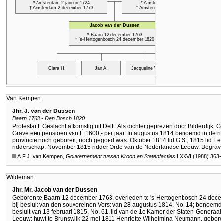
Van Kempen
Jhr. J. van der Dussen
Baarn 1763 - Den Bosch 1820
Protestant. Geslacht afkomstig uit Delft. Als dichter geprezen door Bilderdij
Grave een pensioen van É 1600,- per jaar. In augustus 1814 benoemd in de ri
provincie noch geboren, noch gegoed was. Oktober 1814 lid G.S., 1815 lid Eer
ridderschap. November 1815 ridder Orde van de Nederlandse Leeuw. Begrav
A.F.J. van Kempen,
Gouvernement tussen Kroon en Statenfacties
LXXVI (1988) 363
Wildeman
Jhr. Mr. Jacob van der Dussen
Geboren te Baarn 12 december 1763, overleden te 's-Hertogenbosch 24 decem
bij besluit van den souvereinen Vorst van 28 augustus 1814, No. 14; benoemd t
besluit van 13 februari 1815, No. 61, lid van de 1e Kamer der Staten-Generaa
Leeuw; huwt te Brunswijk 22 mei 1811 Henriette Wilhelmina Neumann, gebore