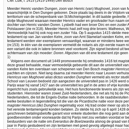
Cler. Luik, I. 1415 (1415-1449) Den Bosch
Meester Henric vanden Dungen, zoon van Henric (van) Mughovel, zoon van 
waarschijnlijk in Den Dungen geboren. Deze plaats lag deels in de Vrijdom 
territorium van de schepenbank van St.Michielsgestel. In dit laatste gedeelte, 
slotje Mugheuvel waaraan meester Henrics vader en grootvader hun naam on
dochter van Henric vanden Doren. Lysbeth had een broer Dirc en een zuster 
Polslauwer (zie nr.318). Meester Henric had zelf nog drie broers: Matheeus, 
Vermoedelijk had hij ook nog een zuster Yda. Op 5 augustus 1415 stelde mees
testament op van Jan vanden Kelre, zoon van Arnt Stamelart vanden Kelre, en
testament werden vier exemplaren vervaardigd, waarvan er minstens twee w
(nr.153). In één van de exemplaren vermeldt de notaris als zijn eerste naam n
een variant die ook in latere bronnen veel voorkomt. Zijn signet bestond uit t
achternaam van zijn moeder:
Doren
. Afgezien van dit ene testament zijn gee
1)
Volgens een document uit 1449 promoveerde hij omstreeks 1416 tot
magiste
deze graad behaalde, maar vermoedelijk gebeurde dit aan de universiteit van
vanden Kelre ten overstaan van schepenen van Den Bosch
magister Henric
pachten en cijnzen. Niet lang daarna zal meester Henric naar Leuven verhuisd
Henricus van Mughovel alias dictus vanden Dunghen
vermeld als
rector stud
School van Leuven bedoeld zijn aangezien de universiteit pas in 1426 werd op
Parijs waar hij vanaf 1427 aan de universiteit les gaf in de
artes
of vrije kunste
ingericht huis zoals gebruikelijk was. Het huis functioneerde tevens als zijn 
studenten. Hieronder waren zowel Zuid-Nederlanders, die net als hij bij de Pi
Nederlanders, die tot de Engels-Duitse natie behoorden. In de raadsbesluiten
welke besluiten in tegenstelling tot die van de Picardische natie voor deze p
magister Henricus (de) Dunghen
regelmatig voor. Hij trad onder meer op als bo
het vereiste tentamengeld konden betalen. Zo stelde hij zich op 6 april 1428
geschreven betalingsbelofte garant voor enkele studenten die nog geld aan d
goedbevonden onder voorwaarde dat hij Parijs niet zou verlaten voordat er bet
bestuurders van de natie om
Everardus de Boelzwardia
alsnog de graad van 
jaar in Parijs gestudeerd en zijn tentamen met goed gevolg afgelegd maar ha