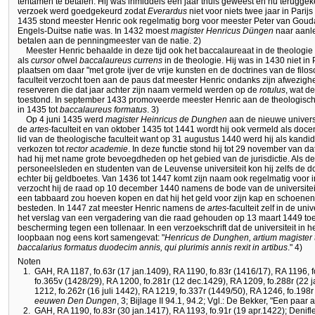
tentamen te betalen. Hij was inmiddels een jaar thuis geweest en nu teruggeke
verzoek werd goedgekeurd zodat
Everardus
niet voor niets twee jaar in Pari
1435 stond meester Henric ook regelmatig borg voor meester Peter van Gouda 
Engels-Duitse natie was. In 1432 moest
magister Henricus Düngen
naar aanle
betalen aan de penningmeester van de natie. 2)
Meester Henric behaalde in deze tijd ook het baccalaureaat in de theologi
als
cursor
ofwel
baccalaureus currens
in de theologie. Hij was in 1430 niet in 
plaatsen om daar "met grote ijver de vrije kunsten en de doctrines van de filo
faculteit verzocht toen aan de paus dat meester Henric ondanks zijn afwezighe
reserveren die dat jaar achter zijn naam vermeld werden op de
rotulus
, wat d
toestond. In september 1433 promoveerde meester Henric aan de theologische 
in 1435 tot
baccalaureus formatus
. 3)
Op 4 juni 1435 werd
magister Heinricus de Dunghen
aan de nieuwe universi
de
artes
-faculteit en van oktober 1435 tot 1441 wordt hij ook vermeld als docent
lid van de theologische faculteit want op 31 augustus 1440 werd hij als kandid
verkozen tot
rector academie
. In deze functie stond hij tot 29 november van da
had hij met name grote bevoegdheden op het gebied van de jurisdictie. Als de
personeelsleden en studenten van de Leuvense universiteit kon hij zelfs de d
echter bij geldboetes. Van 1436 tot 1447 komt zijn naam ook regelmatig voor i
verzocht hij de raad op 10 december 1440 namens de bode van de universiteit d
een tabbaard zou hoeven kopen en dat hij het geld voor zijn kap en schoene
besteden. In 1447 zat meester Henric namens de
artes
-faculteit zelf in de uni
het verslag van een vergadering van die raad gehouden op 13 maart 1449 to
bescherming tegen een tollenaar. In een verzoekschrift dat de universiteit in he
loopbaan nog eens kort samengevat: "
Henricus de Dunghen, artium magister tr
baccalarius formatus duodecim annis, qui plurimis annis rexit in artibus
." 4)
Noten
1.
GAH, RA 1187, fo.63r (17 jan.1409), RA 1190, fo.83r (1416/17), RA 1196, 
fo.365v (1428/29), RA 1200, fo.281r (12 dec.1429), RA 1209, fo.288r (22 
1212, fo.262r (16 juli 1442), RA 1219, fo.337r (1449/50), RA 1246, fo.198
eeuwen Den Dungen
, 3; Bijlage II 94.1, 94.2; Vgl.: De Bekker, "Een paar 
2.
GAH, RA 1190, fo.83r (30 jan.1417), RA 1193, fo.91r (19 apr.1422); Denifl