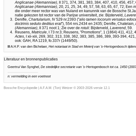
Anglicanae (Alemanniae)
, II 371, 374, 381, 383, 384, 407, 410, 456, 457;
Anglicanae (Alemanniae)
, 20, 21, 25, 34, 49, 57, 58, 63, 65, 67, 72; Een
m
die onder meer rector was van Nuland en kanunnik van de Bossche St.Jan
natie gekozen tot rector van de Parijse universiteit, zie: Bijsterveld,
Laver
3.
Denifle,
Chartularium
, IV 529 nr.2393 ("
alio tamen locorum versatus edoce
doctrinis sedulo deditus erat
"), 554 nrs.2434 en 2435; Denifle, Chatelain,
(Alemanniae)
, II 371 noot 1; Zie over de
rotuli
: Bijsterveld,
Laverend
, 59.
4.
Reusens,
Matricule
, I 73 nr.3; Reusens, "Promotions", 1 (1864) 411, 412,
Actes
, I xii-xiii, 269, 302, 313, 338, 362, 383, 385, 386, 389, 393-394, 42
ook: GAH, RA 1219, fo.337r (1449/50).
A.H.P. van den Bichelaer,
Het notariaat in Stad en Meierij van
's-Hertogenbosch
tijde
Literatuur en bronnenpublicaties
Geertrui Van Synghel,
De stedelijke secretarie van 's-Hertogenbosch tot ca. 1450
(2007
n: vermelding in een voetnoot
Bossche Encyclopedie |
A.F.A.M. (Ton) Wetzer © 2003-2026 versie 12.1