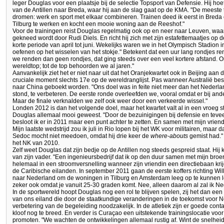
leger Douglas voor een plaatsje bij de selectie Topsport van Defensie. Hij hoef
van de Antillen naar Breda, waar hij aan de slag gaat op de KMA. "De meeste
dromen: werk en sport met elkaar combineren. Trainen deed ik eerst in Breda e
Tilburg te werken en kocht een mooie woning aan de Reeshof."
Voor de trainingen reist Douglas regelmatig ook op en neer naar Leuven, wa
gekneed wordt door Rudi Diels. En richt hij zich met zijn estafettemaatjes op 
korte periode van april tot juni. Wekelijks waren we in het Olympisch Stadion
oefenen op het wisselen van het stokje." Betekent dat een uur lang rondjes r
we renden dan geen rondjes, dat ging steeds over een veel kortere afstand.
wereldtop; tot de top behoorden we al jaren."
Aanvankelijk ziet het er niet naar uit dat het Oranjekwartet ook in Beijing aan d
cruciale moment slechts 17e op de wereldranglijst. Pas wanneer Australië besl
naar China geboekt worden. "Ons doel was in feite niet meer dan het Nederlan
stond, te verbeteren. De eerste ronde overleefden we, vooral omdat er bij ande
Maar de finale verknalden we zelf ook weer door een verkeerde wissel."
Londen 2012 is dan het volgende doel, maar het kwartet valt al in een vroeg st
Douglas allemaal mooi geweest. "Door de bezuinigingen bij defensie en tevee
besloot ik er in 2011 maar een punt achter te zetten. En samen met mijn vriend
Mijn laatste wedstrijd zou ik juli in Rio lopen bij het WK voor militairen, ma
Sedoc mocht niet meedoen, omdat hij drie keer de
where-abouts
gemist had." Z
het NK van 2010.
Zelf weet Douglas dat zijn bedje op de Antillen nog steeds gespreid staat. Hij 
van zijn vader. "Een ingenieursbedrijf dat ik op den duur samen met mijn bro
helemaal in een stroomversnelling wanneer zijn vriendin een directiebaan kr
de Caribische eilanden. In september 2011 gaan de eerste koffers richting Wil
naar Nederland om de woningen in Tilburg en Amsterdam leeg op te kunnen lev
zeker ook omdat je vanuit 25-30 graden komt. Nee, alleen daarom al zal ik Ne
In de sportwereld hoopt Douglas nog een rol te blijven spelen, zij het dan een
van ons eiland die door de staatkundige veranderingen in de toekomst voor 
verbetering van de begeleiding noodzakelijk. In de atletiek zijn er goede cont
kloof nog te breed. En verder is Curaçao een uitstekende trainingslocatie voo
promoten. "We wachten de ontwikkelingen allemaal rustig af. Wint de snelhei