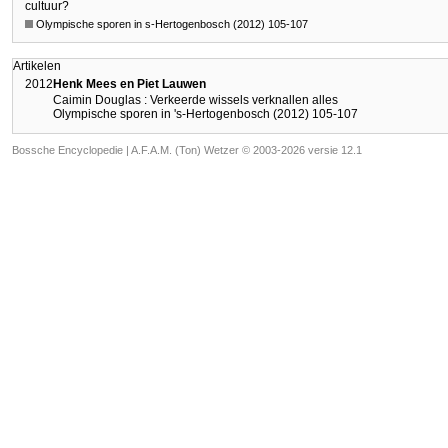
cultuur?
Olympische sporen in s-Hertogenbosch (2012) 105-107
Artikelen
2012
Henk Mees en Piet Lauwen
Caimin Douglas : Verkeerde wissels verknallen alles
Olympische sporen in 's-Hertogenbosch (2012) 105-107
Bossche Encyclopedie |
A.F.A.M. (Ton) Wetzer © 2003-2026 versie 12.1