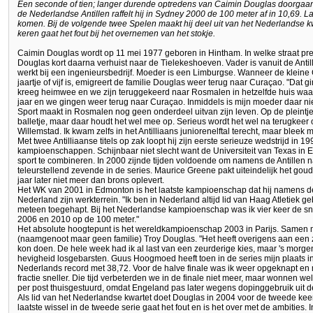
Een seconde of tien; langer durende optredens van Caimin Douglas doorgaan
de Nederlandse Antillen raffelt hij in Sydney 2000 de 100 meter af in 10,69. 
komen. Bij de volgende twee Spelen maakt hij deel uit van het Nederlandse kw
keren gaat het fout bij het overnemen van het stokje.
Caimin Douglas wordt op 11 mei 1977 geboren in Hintham. In welke straat preci
Douglas kort daarna verhuist naar de Tielekeshoeven. Vader is vanuit de Anti
werkt bij een ingenieursbedrijf. Moeder is een Limburgse. Wanneer de kleine
jaartje of vijf is, emigreert de familie Douglas weer terug naar Curaçao. "Dat 
kreeg heimwee en we zijn teruggekeerd naar Rosmalen in hetzelfde huis wa
jaar en we gingen weer terug naar Curaçao. Inmiddels is mijn moeder daar ni
Sport maakt in Rosmalen nog geen onderdeel uitvan zijn leven. Op de pleintjes
balletje, maar daar houdt het wel mee op. Serieus wordt het wel na terugkeer o
Willemstad. Ik kwam zelfs in het Antilliaans juniorenelftal terecht, maar bleek m
Met twee Antilliaanse titels op zak loopt hij zijn eerste serieuze wedstrijd in 
kampioenschappen. Schijnbaar niet slecht want de Universiteit van Texas in 
sport te combineren. In 2000 zijnde tijden voldoende om namens de Antillen na
teleurstellend zevende in de series. Maurice Greene pakt uiteindelijk het goud
jaar later niet meer dan brons oplevert.
Het WK van 2001 in Edmonton is het laatste kampioenschap dat hij namens de 
Nederland zijn werkterrein. "Ik ben in Nederland altijd lid van Haag Atletiek g
meteen toegehapt. Bij het Nederlandse kampioenschap was ik vier keer de sne
2006 en 2010 op de 100 meter."
Het absolute hoogtepunt is het wereldkampioenschap 2003 in Parijs. Samen 
(naamgenoot maar geen familie) Troy Douglas. "Het heeft overigens aan een 
kon doen. De hele week had ik al last van een zeurderige kies, maar 's morgens
hevigheid losgebarsten. Guus Hoogmoed heeft toen in de series mijn plaats
Nederlands record met 38,72. Voor de halve finale was ik weer opgeknapt en
fractie sneller. Die tijd verbeterden we in de finale niet meer, maar wonnen we
per post thuisgestuurd, omdat Engeland pas later wegens dopinggebruik uit de
Als lid van het Nederlandse kwartet doet Douglas in 2004 voor de tweede ke
laatste wissel in de tweede serie gaat het fout en is het over met de ambities.